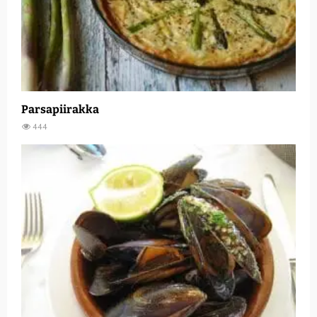
Parsapiirakka
444