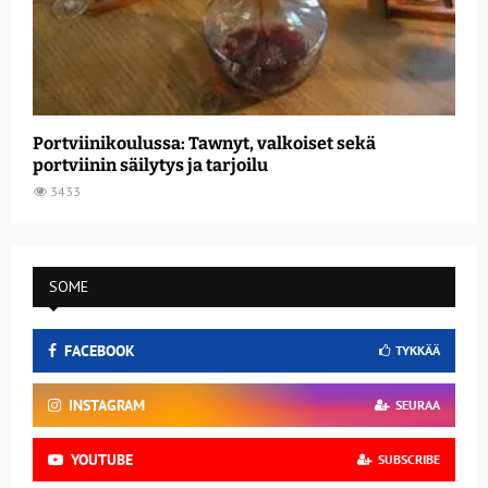
Portviinikoulussa: Tawnyt, valkoiset sekä
portviinin säilytys ja tarjoilu
3433
SOME
FACEBOOK
TYKKÄÄ
INSTAGRAM
SEURAA
YOUTUBE
SUBSCRIBE