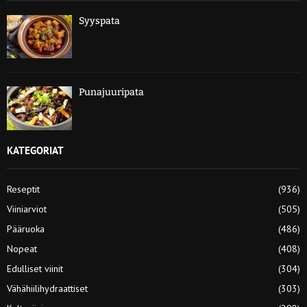
Syyspata
Punajuuripata
KATEGORIAT
Reseptit
(936)
Viiniarviot
(505)
Pääruoka
(486)
Nopeat
(408)
Edulliset viinit
(304)
Vähähiilihydraattiset
(303)