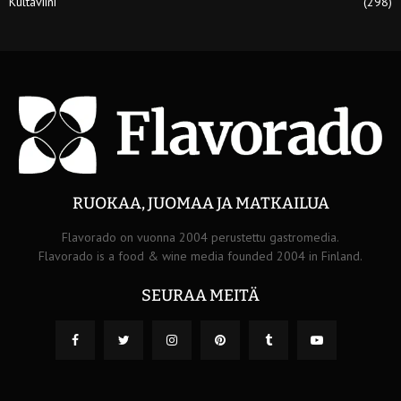
Kultaviini
(298)
RUOKAA, JUOMAA JA MATKAILUA
Flavorado on vuonna 2004 perustettu gastromedia.
Flavorado is a food & wine media founded 2004 in Finland.
SEURAA MEITÄ