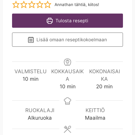
Annathan tähtiä, kiitos!
Tulosta resepti
Lisää omaan reseptikokoelmaan
VALMISTELU
KOKKAUSAIK
KOKONAISAI
m
10
min
A
KA
i
m
m
10
min
20
min
n
i
i
n
n
RUOKALAJI
KEITTIÖ
Alkuruoka
Maailma