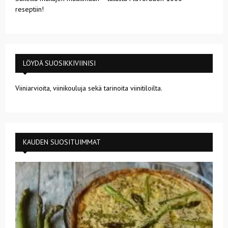
reseptiin!
LÖYDÄ SUOSIKKIVIINISI
Viiniarvioita, viinikouluja sekä tarinoita viinitiloilta.
KAUDEN SUOSITUIMMAT