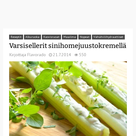
Reseptit
Alkuruoka
Kasvisruoat
Maailma
Nopeat
Vähähiilihydraattiset
Varsisellerit sinihomejuustokremellä
Kirjoittaja
Flavorado
21.7.2014
550