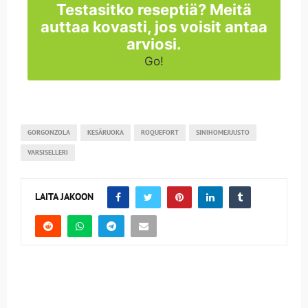
Testasitko reseptiä? Meitä
auttaa kovasti, jos voisit antaa
arviosi.
Go!
GORGONZOLA
KESÄRUOKA
ROQUEFORT
SINIHOMEJUUSTO
VARSISELLERI
LAITA JAKOON