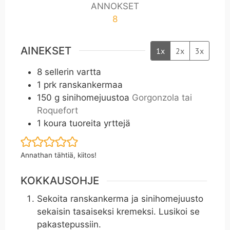
ANNOKSET
8
AINEKSET
1x
2x
3x
8
sellerin vartta
1
prk ranskankermaa
150
g
sinihomejuustoa
Gorgonzola tai
Roquefort
1
koura tuoreita yrttejä
Annathan tähtiä, kiitos!
KOKKAUSOHJE
Sekoita ranskankerma ja sinihomejuusto
sekaisin tasaiseksi kremeksi. Lusikoi se
pakastepussiin.