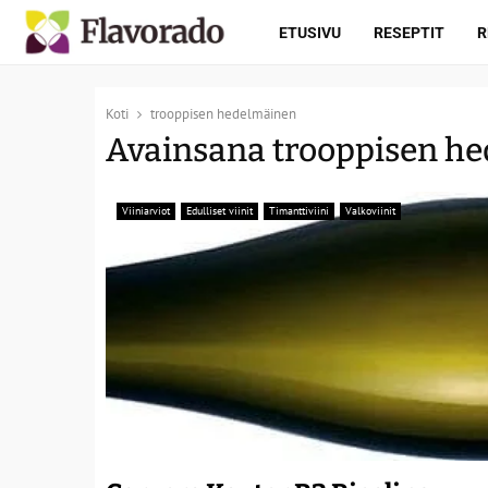
ETUSIVU
RESEPTIT
R
Koti
trooppisen hedelmäinen
Avainsana trooppisen h
Viiniarviot
Edulliset viinit
Timanttiviini
Valkoviinit