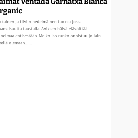
aimat Ventada Garnatxa Blanca
rganic
kainen ja tiiviin hedelmäinen tuoksu jossa
amaisuutta taustalla. Aniksen häivä elävöittää
nelmaa entisestään. Melko iso runko onnistuu jollain
eellä olemaan......