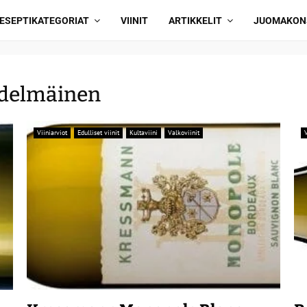
ESEPTIKATEGORIAT
VIINIT
ARTIKKELIT
JUOMAKON
edelmäinen
Viiniarviot
Edulliset viinit
Kultaviini
Valkoviinit
V