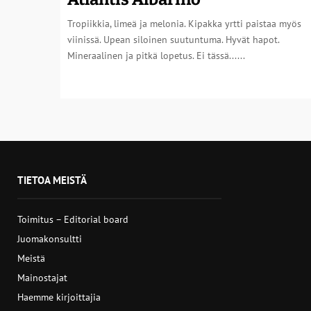
Tropiikkia, limeä ja melonia. Kipakka yrtti paistaa myös
viinissä. Upean siloinen suutuntuma. Hyvät hapot.
Mineraalinen ja pitkä lopetus. Ei tässä......
TIETOA MEISTÄ
Toimitus – Editorial board
Juomakonsultti
Meistä
Mainostajat
Haemme kirjoittajia