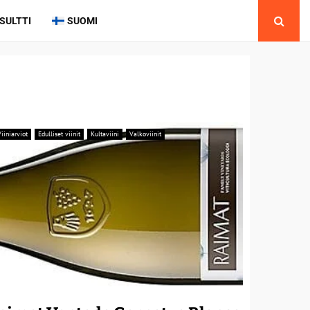
SULTTI
SUOMI
iiniarviot
Edulliset viinit
Kultaviini
Valkoviinit