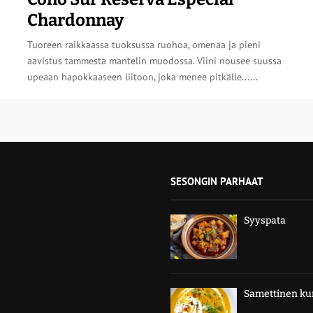
Chardonnay
Tuoreen raikkaassa tuoksussa ruohoa, omenaa ja pieni
aavistus tammesta mantelin muodossa. Viini nousee suussa
upeaan hapokkaaseen liitoon, joka menee pitkälle......
SESONGIN PARHAAT
Syyspata
Samettinen kur