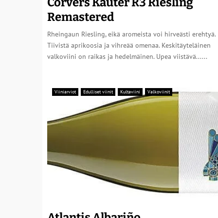
Corvers Kauter R3 Riesling
Remastered
Rheingaun Riesling, eikä aromeista voi hirveästi erehtyä.
Tiivistä aprikoosia ja vihreää omenaa. Keskitäyteläinen
valkoviini on raikas ja hedelmäinen. Upea viistävä......
Viiniarviot
Edulliset viinit
Kultaviini
Valkoviinit
Atlantis Albariño