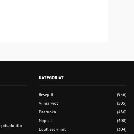
KATEGORIAT
Reseptit
(936)
Viiniarviot
(505)
Pääruoka
(486)
Nopeat
(408)
pitsakeitto
Edulliset viinit
(304)