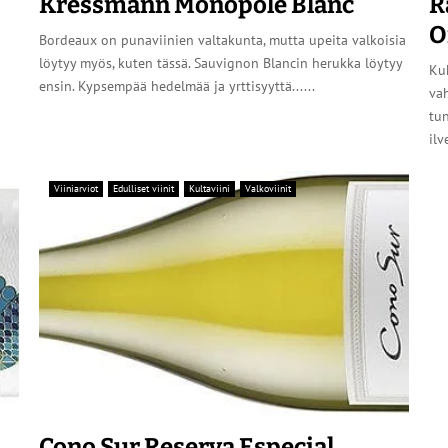
Kressmann Monopole Blanc
R
O
Bordeaux on punaviinien valtakunta, mutta upeita valkoisia
löytyy myös, kuten tässä. Sauvignon Blancin herukka löytyy
Kuk
ensin. Kypsempää hedelmää ja yrttisyyttä......
vah
tun
ilv
Viiniarviot
Edulliset viinit
Kultaviini
Valkoviinit
Cono Sur Reserva Especial