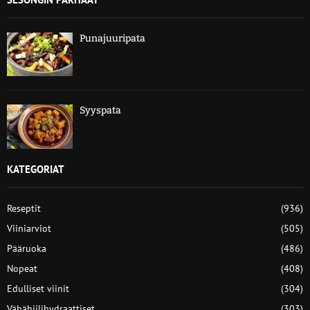
Punajuuripata
Syyspata
KATEGORIAT
Reseptit
(936)
Viiniarviot
(505)
Pääruoka
(486)
Nopeat
(408)
Edulliset viinit
(304)
Vähähiilihydraattiset
(303)