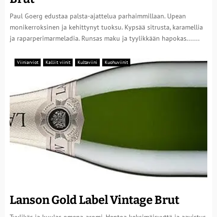
Paul Goerg edustaa palsta-ajattelua parhaimmillaan. Upean
monikerroksinen ja kehittynyt tuoksu. Kypsää sitrusta, karamellia
ja raparperimarmeladia. Runsas maku ja tyylikkään hapokas.......
Viiniarviot
Kalliit viinit
Kultaviini
Kuohuviinit
Lanson Gold Label Vintage Brut