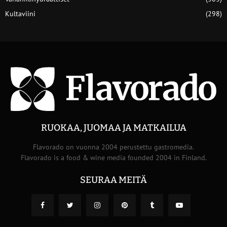
Kultaviini
(298)
RUOKAA, JUOMAA JA MATKAILUA
Flavorado on vuonna 2004 perustettu gastromedia.
Flavorado is a food & wine media founded 2004 in Finland.
SEURAA MEITÄ