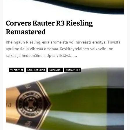
Corvers Kauter R3 Riesling
Remastered
Rheingaun Riesling, eikä aromeista voi hirveästi erehtyä. Tiivistä
aprikoosia ja vihreää omenaa. Keskitäyteläinen valkoviini on
raikas ja hedelmäinen. Upea viistävä......
Viiniarviot
Edulliset viinit
Kultaviini
Kuohuviinit