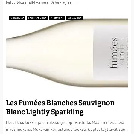
kalkkikiveä jälkimaussa. Vähän tylsä......
Viiniarviot
Edulliset viinit
Kultaviini
Valkoviinit
Les Fumées Blanches Sauvignon
Blanc Lightly Sparkling
Herukkaa, kukkia ja sitruksia; greippiosastolla. Maan mineraaleja
myös mukana. Mukavan kerrostunut tuoksu. Kuplat täyttävät suun