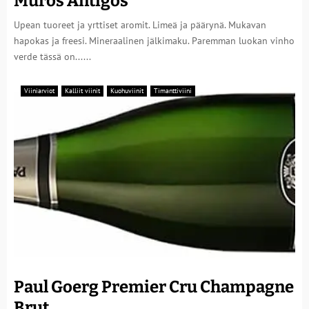
Muros Antigos
Upean tuoreet ja yrttiset aromit. Limeä ja päärynä. Mukavan
hapokas ja freesi. Mineraalinen jälkimaku. Paremman luokan vinho
verde tässä on......
Viiniarviot
Kalliit viinit
Kuohuviinit
Timanttiviini
Paul Goerg Premier Cru Champagne
Brut