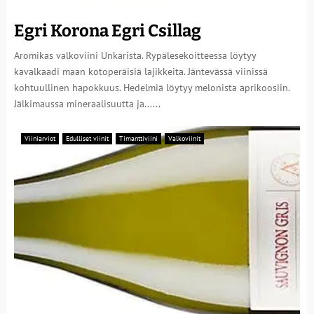
Egri Korona Egri Csillag
Aromikas valkoviini Unkarista. Rypälesekoitteessa löytyy
kavalkaadi maan kotoperäisiä lajikkeita. Jäntevässä viinissä
kohtuullinen hapokkuus. Hedelmiä löytyy melonista aprikoosiin.
Jälkimaussa mineraalisuutta ja......
Viiniarviot
Edulliset viinit
Timanttiviini
Valkoviinit