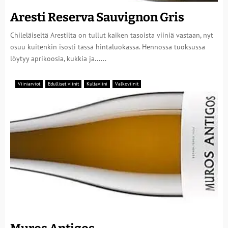
Aresti Reserva Sauvignon Gris
Chileläiseltä Arestilta on tullut kaiken tasoista viiniä vastaan, nyt
osuu kuitenkin isosti tässä hintaluokassa. Hennossa tuoksussa
löytyy aprikoosia, kukkia ja......
Viiniarviot
Edulliset viinit
Kultaviini
Valkoviinit