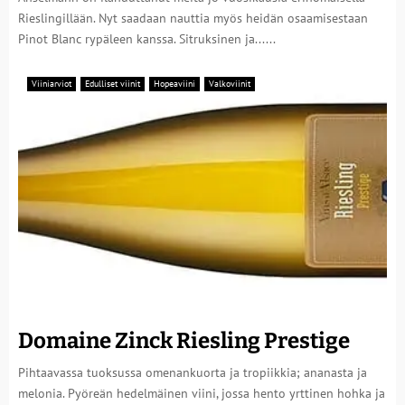
Rieslingillään. Nyt saadaan nauttia myös heidän osaamisestaan
Pinot Blanc rypäleen kanssa. Sitruksinen ja......
Viiniarviot
Edulliset viinit
Hopeaviini
Valkoviinit
Domaine Zinck Riesling Prestige
Pihtaavassa tuoksussa omenankuorta ja tropiikkia; ananasta ja
melonia. Pyöreän hedelmäinen viini, jossa hento yrttinen hohka ja