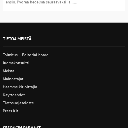
ensin. Pyöreä hedelmä seuraavaksi ja......
TIETOA MEISTÄ
Toimitus – Editorial board
Juomakonsultti
Meistä
Mainostajat
Haemme kirjoittajia
Käyttöehdot
Tietosuojaseloste
Press Kit
SESONGIN PARHAAT