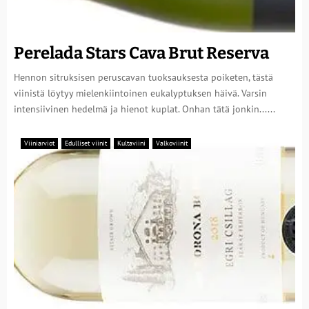
Perelada Stars Cava Brut Reserva
Hennon sitruksisen peruscavan tuoksauksesta poiketen, tästä
viinistä löytyy mielenkiintoinen eukalyptuksen häivä. Varsin
intensiivinen hedelmä ja hienot kuplat. Onhan tätä jonkin......
Viiniarviot
Edulliset viinit
Kultaviini
Valkoviinit