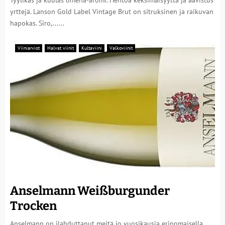
Tyylikäs ja kuulas omena-aromi. Hentoa keksimäisyyttä ja aavistus
yrttejä. Lanson Gold Label Vintage Brut on sitruksinen ja raikuvan
hapokas. Siro,......
Viiniarviot
Halvat viinit
Kultaviini
Valkoviinit
Anselmann Weißburgunder
Trocken
Anselmann on ilahduttanut meitä jo vuosikausia erinomaisella