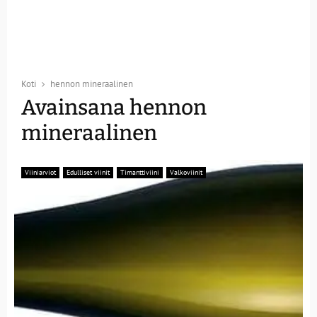
Koti
hennon mineraalinen
Avainsana hennon
mineraalinen
Viiniarviot
Edulliset viinit
Timanttiviini
Valkoviinit