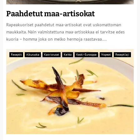
Paahdetut maa-artisokat
Rapeakuoriset paahdetut maa-artisokat ovat uskomattoman
maukkaita. Näin valmistettuna maa-artisokkaa ei tarvitse edes
kuoria – homma joka on melko hermoja raastavaa....
Reseptit
Alkuruoka
Kasvisruoat
Keitto
Keski-Eurooppa
Nopeat
Reseptilaji