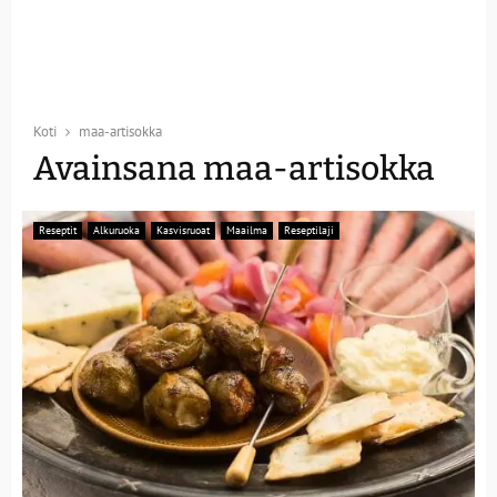
Koti
maa-artisokka
Avainsana maa-artisokka
Reseptit
Alkuruoka
Kasvisruoat
Maailma
Reseptilaji