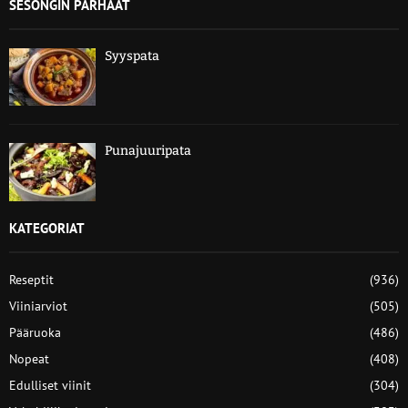
SESONGIN PARHAAT
Syyspata
Punajuuripata
KATEGORIAT
Reseptit
(936)
Viiniarviot
(505)
Pääruoka
(486)
Nopeat
(408)
Edulliset viinit
(304)