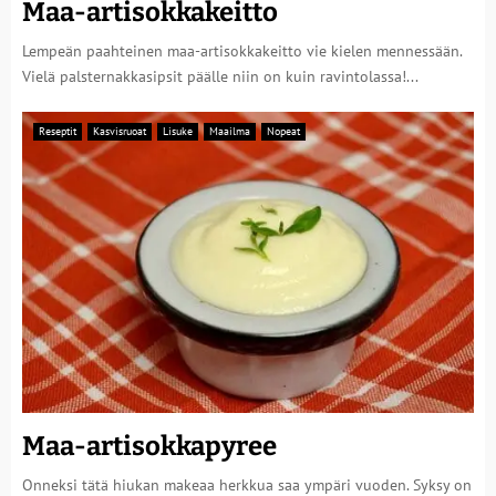
Maa-artisokkakeitto
Lempeän paahteinen maa-artisokkakeitto vie kielen mennessään.
Vielä palsternakkasipsit päälle niin on kuin ravintolassa!...
Reseptit
Kasvisruoat
Lisuke
Maailma
Nopeat
Maa-artisokkapyree
Onneksi tätä hiukan makeaa herkkua saa ympäri vuoden. Syksy on