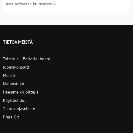
maa-artisokan kultasesonki....
TIETOA MEISTÄ
Toimitus – Editorial board
Juomakonsultti
Meistä
Mainostajat
Haemme kirjoittajia
Käyttöehdot
Tietosuojaseloste
Press Kit