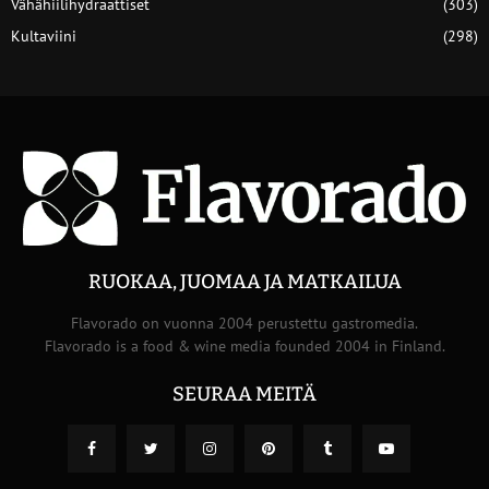
Vähähiilihydraattiset
(303)
Kultaviini
(298)
RUOKAA, JUOMAA JA MATKAILUA
Flavorado on vuonna 2004 perustettu gastromedia.
Flavorado is a food & wine media founded 2004 in Finland.
SEURAA MEITÄ