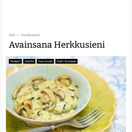
Koti
Herkkusieni
Avainsana Herkkusieni
Reseptit
Kastike
Kasvisruoat
Keski-Eurooppa