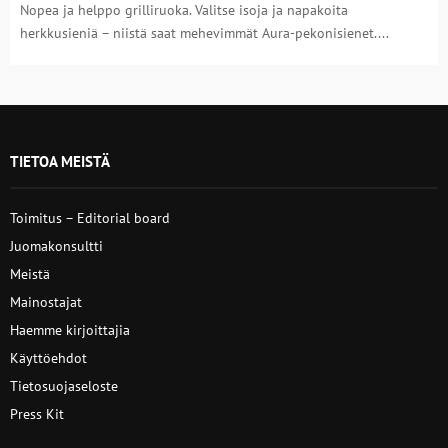
Nopea ja helppo grilliruoka. Valitse isoja ja napakoita
herkkusieniä – niistä saat mehevimmät Aura-pekonisienet....
TIETOA MEISTÄ
Toimitus – Editorial board
Juomakonsultti
Meistä
Mainostajat
Haemme kirjoittajia
Käyttöehdot
Tietosuojaseloste
Press Kit