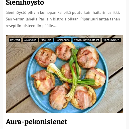
Sienihöystö
Sienihöystö pihvin kumppaniksi eikä puutu kuin haitarimusiikki.
Sen verran lähellä Pariisin bistroja ollaan. Piparjuuri antaa tähän
reseptiin pisteen iin päälle....
Reseptit
Alkuruoka
Maailma
Porsaanliha
Vähähiilihydraattiset
Vähälihainen
Aura-pekonisienet