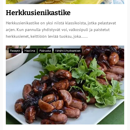
Herkkusienikastike
Herkkusienikastike on yksi niistä klassikoista, jotka pelastavat
arjen. Kun pannulla yhdistyvät voi, valkosipuli ja paistetut
herkkusienet, keittiöön leviää tuoksu, joka......
Reseptit
Maailma
Pääruoka
Vähähiilihydraattiset