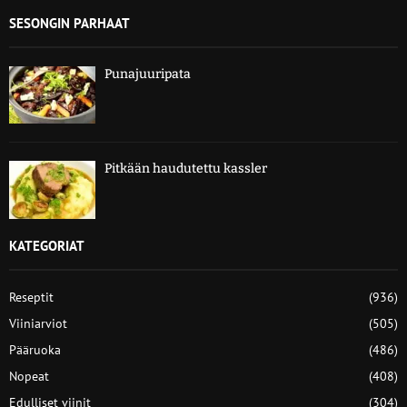
SESONGIN PARHAAT
Punajuuripata
Pitkään haudutettu kassler
KATEGORIAT
Reseptit
(936)
Viiniarviot
(505)
Pääruoka
(486)
Nopeat
(408)
Edulliset viinit
(304)