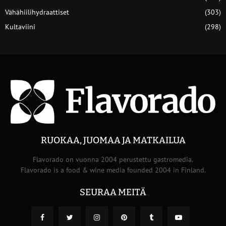
Vähähiilihydraattiset
(303)
Kultaviini
(298)
RUOKAA, JUOMAA JA MATKAILUA
Flavorado on vuonna 2004 perustettu gastromedia.
Flavorado is a food & wine media founded 2004 in Finland.
SEURAA MEITÄ