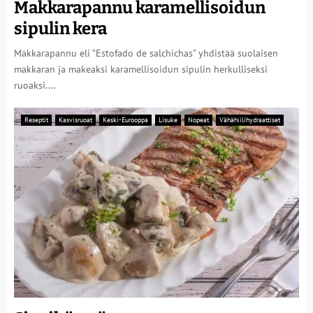
Makkarapannu karamellisoidun
sipulin kera
Makkarapannu eli ”Estofado de salchichas” yhdistää suolaisen
makkaran ja makeaksi karamellisoidun sipulin herkulliseksi
ruoaksi....
Reseptit
Kasvisruoat
Keski-Eurooppa
Lisuke
Nopeat
Vähähiilihydraattiset