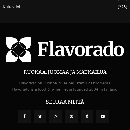
Kultaviini
(298)
RUOKAA, JUOMAA JA MATKAILUA
Flavorado on vuonna 2004 perustettu gastromedia.
Flavorado is a food & wine media founded 2004 in Finland.
SEURAA MEITÄ