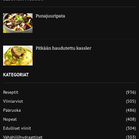
Punajuuripata
Pitkään haudutettu kassler
KATEGORIAT
Reseptit
(936)
Viiniarviot
(505)
Pääruoka
(486)
Nopeat
(408)
Edulliset viinit
(304)
Vähähiilihydraattiset
(303)