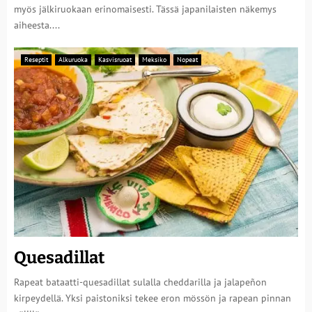
myös jälkiruokaan erinomaisesti. Tässä japanilaisten näkemys
aiheesta....
Reseptit
Alkuruoka
Kasvisruoat
Meksiko
Nopeat
Quesadillat
Rapeat bataatti-quesadillat sulalla cheddarilla ja jalapeñon
kirpeydellä. Yksi paistoniksi tekee eron mössön ja rapean pinnan