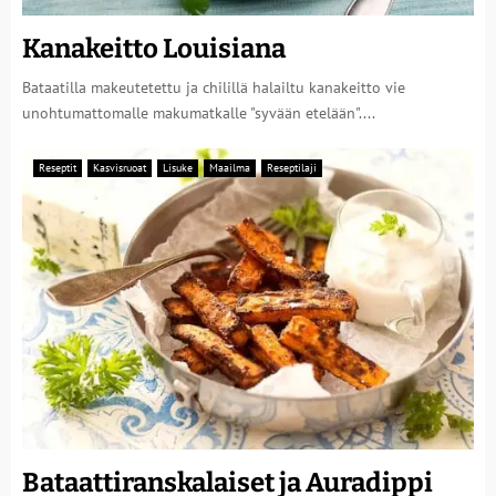
Kanakeitto Louisiana
Bataatilla makeutetettu ja chilillä halailtu kanakeitto vie
unohtumattomalle makumatkalle "syvään etelään"....
Reseptit
Kasvisruoat
Lisuke
Maailma
Reseptilaji
Bataattiranskalaiset ja Auradippi