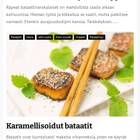
Rapeat bataattiranskalaiset on mahdollista saada aikaan
kotiuunissa. Hieman työtä ja kikkailua se vaatii, mutta palkitsee
varmasti. Etenkin aurajuustodipin kanssa. Tärkkelyksen......
Reseptit
Aasia
Jälkiruoka
Kasvisruoat
Nopeat
Reseptilaji
Karamellisoidut bataatit
Bataatit ovat luontaisesti makeita vihanneksia, joten ne käyvät