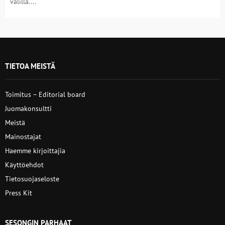
välillä....
TIETOA MEISTÄ
Toimitus – Editorial board
Juomakonsultti
Meistä
Mainostajat
Haemme kirjoittajia
Käyttöehdot
Tietosuojaseloste
Press Kit
SESONGIN PARHAAT