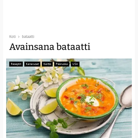
Koti
bataatti
Avainsana bataatti
Reseptit
Kanaruoat
Keitto
Pääruoka
USA