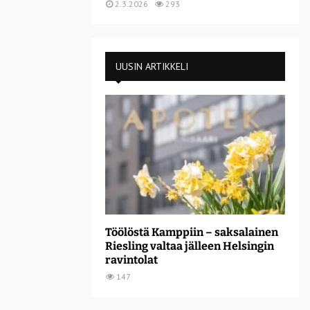
2.3.2026
293
UUSIN ARTIKKELI
Töölöstä Kamppiin – saksalainen
Riesling valtaa jälleen Helsingin
ravintolat
147