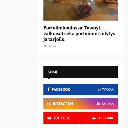
Portviinikoulussa: Tawnyt,
valkoiset sekä portviinin säilytys
ja tarjoilu
3433
SOME
FACEBOOK
TYKKÄÄ
INSTAGRAM
SEURAA
YOUTUBE
SUBSCRIBE