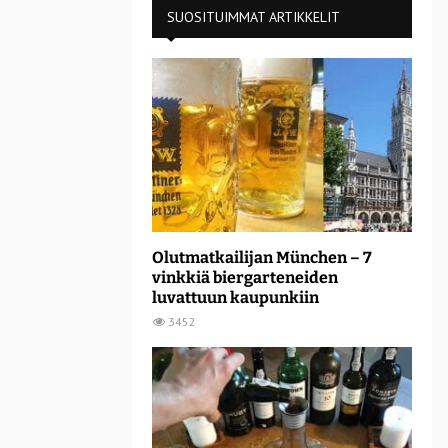
SUOSITUIMMAT ARTIKKELIT
Olutmatkailijan München – 7
vinkkiä biergarteneiden
luvattuun kaupunkiin
3452