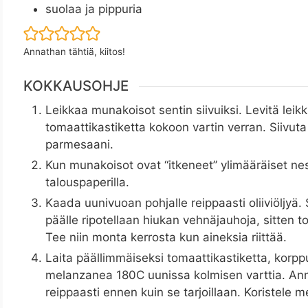
suolaa ja pippuria
Annathan tähtiä, kiitos!
KOKKAUSOHJE
Leikkaa munakoisot sentin siivuiksi. Levitä leikk
tomaattikastiketta kokoon vartin verran. Siivut
parmesaani.
Kun munakoisot ovat “itkeneet” ylimääräiset nes
talouspaperilla.
Kaada uunivuoan pohjalle reippaasti oliiviöljyä.
päälle ripotellaan hiukan vehnäjauhoja, sitten t
Tee niin monta kerrosta kun aineksia riittää.
Laita päällimmäiseksi tomaattikastiketta, korp
melanzanea 180C uunissa kolmisen varttia. Ann
reippaasti ennen kuin se tarjoillaan. Koristele m