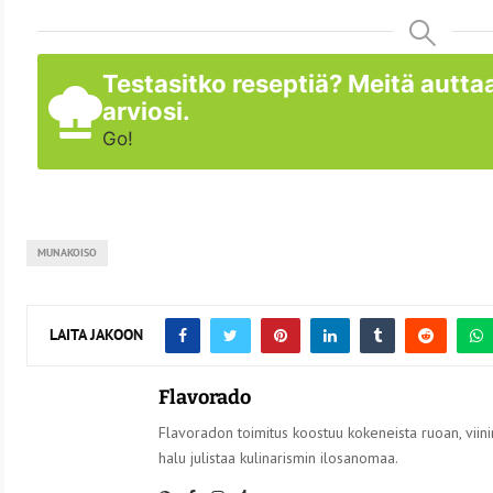
Testasitko reseptiä? Meitä auttaa
arviosi.
Go!
MUNAKOISO
LAITA JAKOON
Flavorado
Flavoradon toimitus koostuu kokeneista ruoan, viinin
halu julistaa kulinarismin ilosanomaa.