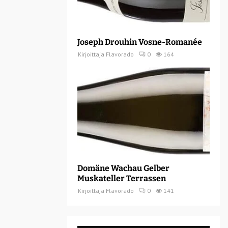
Joseph Drouhin Vosne-Romanée
Kirjoittaja
Flavorado
0
164
Domäne Wachau Gelber
Muskateller Terrassen
Kirjoittaja
Flavorado
0
141