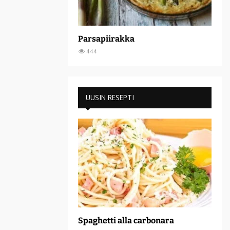
Parsapiirakka
444
UUSIN RESEPTI
Spaghetti alla carbonara