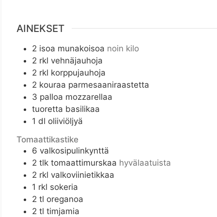
AINEKSET
2
isoa munakoisoa
noin kilo
2
rkl
vehnäjauhoja
2
rkl
korppujauhoja
2
kouraa parmesaaniraastetta
3
palloa mozzarellaa
tuoretta basilikaa
1
dl
oliiviöljyä
Tomaattikastike
6
valkosipulinkynttä
2
tlk tomaattimurskaa
hyvälaatuista
2
rkl
valkoviinietikkaa
1
rkl
sokeria
2
tl
oreganoa
2
tl
timjamia