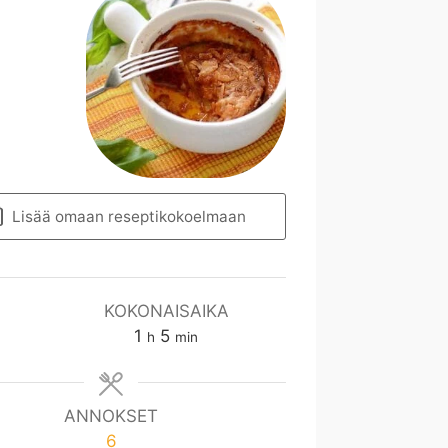
Lisää omaan reseptikokoelmaan
KOKONAISAIKA
t
m
1
5
h
min
u
i
n
n
t
ANNOKSET
i
6