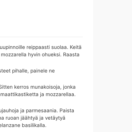
uupinnoille reippaasti suolaa. Keitä
a mozzarella hyvin ohueksi. Raasta
teet pihalle, painele ne
 Sitten kerros munakoisoja, jonka
omaattikastiketta ja mozzarellaa.
pujauhoja ja parmesaania. Paista
a ruoan jäähtyä ja vetäytyä
elanzane basilikalla.