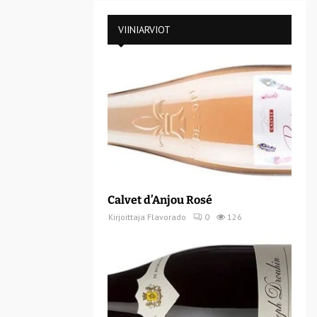
VIINIARVIOT
Calvet d’Anjou Rosé
Kirjoittaja
Flavorado
0
126