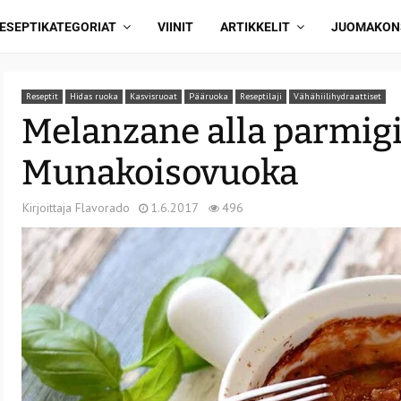
ESEPTIKATEGORIAT
VIINIT
ARTIKKELIT
JUOMAKON
Reseptit
Hidas ruoka
Kasvisruoat
Pääruoka
Reseptilaji
Vähähiilihydraattiset
Melanzane alla parmig
Munakoisovuoka
Kirjoittaja
Flavorado
1.6.2017
496