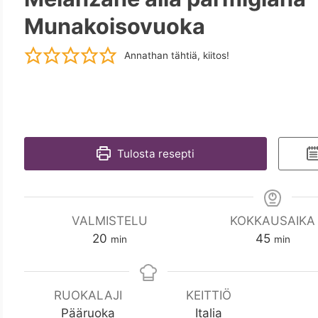
Munakoisovuoka
Annathan tähtiä, kiitos!
Tulosta resepti
VALMISTELU
KOKKAUSAIKA
m
m
20
45
min
min
i
i
n
n
RUOKALAJI
KEITTIÖ
Pääruoka
Italia