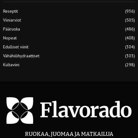
Reseptit
(936)
Viiniarviot
(505)
Pääruoka
(486)
Nopeat
(408)
Edulliset viinit
(304)
Vähähiilihydraattiset
(303)
Kultaviini
(298)
RUOKAA, JUOMAA JA MATKAILUA