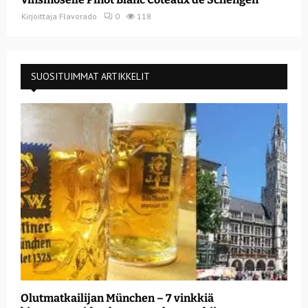
Kirjoittaja
Flavorado
0
118
SUOSITUIMMAT ARTIKKELIT
Olutmatkailijan München – 7 vinkkiä