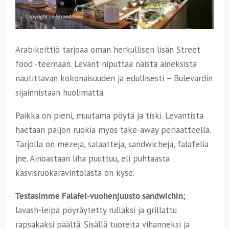
Arabikeittiö tarjoaa oman herkullisen lisän Street
food -teemaan. Levant niputtaa näistä aineksista
nautittavan kokonaisuuden ja edullisesti – Bulevardin
sijainnistaan huolimatta.
Paikka on pieni, muutama pöytä ja tiski. Levantista
haetaan paljon ruokia myös take-away periaatteella.
Tarjolla on mezejä, salaatteja, sandwicheja, falafelia
jne. Ainoastaan liha puuttuu, eli puhtaasta
kasvisruokaravintolasta on kyse.
Testasimme Falafel-vuohenjuusto sandwichin;
lavash-leipä pöyräytetty rullaksi ja grillattu
rapsakaksi päältä. Sisällä tuoreita vihanneksi ja