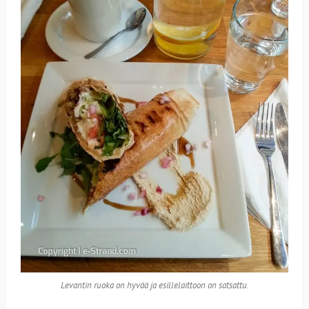
Levantin ruoka on hyvää ja esillelaittoon on satsattu.