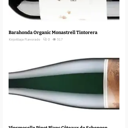
Barahonda Organic Monastrell Tintorera
Kirjoittaja
Flavorado
0
317
Vinsmoselle Pinot Blanc Côteaux de Schengen