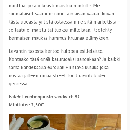
minttua, joka oikeasti maistuu mintulle. Me
suomalaiset saamme nimittäin aivan väärän kuvan
tästä upeasta yrtistä ostaessamme sitä marketista –
se laatu ei maistu tai tuoksu millekään. Itsetehty
kermaisen maukas hummus kruunaa elämyksen.
Levantin tasosta kertoo hulppea esillelaitto.
Kehtaako tätä enää katuruoaksi sanoakaan? Ja kaikki
tämä kahdeksalla eurolla!! Piristävä uutuus joka
nostaa jälleen rimaa street food ravintoloiden
genressä.
Falafel-vuohenjuusto sandwich 8€
Minttutee 2,50€