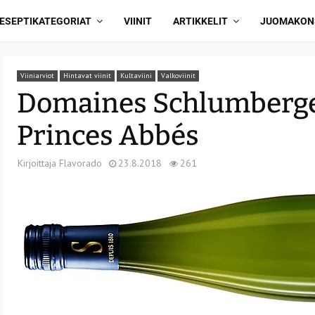
ESEPTIKATEGORIAT
VIINIT
ARTIKKELIT
JUOMAKON
Viiniarviot
Hintavat viinit
Kultaviini
Valkoviinit
Domaines Schlumberger
Princes Abbés
Kirjoittaja
Flavorado
23.8.2018
261