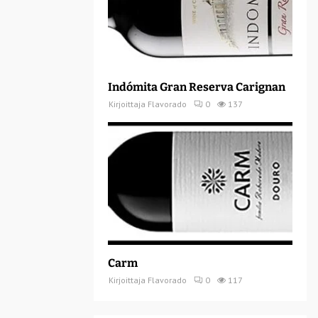
Indómita Gran Reserva Carignan
Kirjoittaja
Flavorado
0
137
Carm
Kirjoittaja
Flavorado
0
117