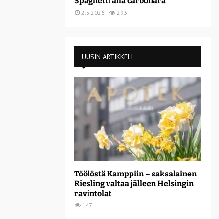
Spaghetti alla carbonara
2.3.2026
293
UUSIN ARTIKKELI
Töölöstä Kamppiin – saksalainen
Riesling valtaa jälleen Helsingin
ravintolat
147