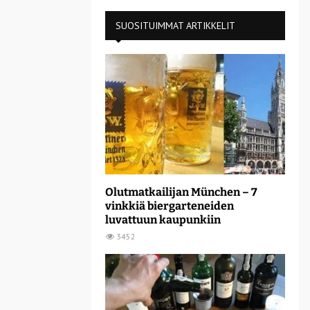
SUOSITUIMMAT ARTIKKELIT
Olutmatkailijan München – 7
vinkkiä biergarteneiden
luvattuun kaupunkiin
3452