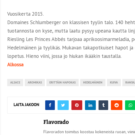
Vuosikerta 2015.
Domaines Schlumberger on klassisen tyylin talo. 140 hehta
tuotannosta on kyse, mutta laatu pysyy upeana kautta linj
Riesling Les Princes Abbés tarjoaa aprikoosimarmeladia, p
Hedelmäinen ja tyylikäs. Mukavan takapotkuiset hapot ja e
lopetus. Hieno viini, jossa jo hiukan ikääkin taustalla.
Alkossa
ALSACE
AROMIKAS
ERITTÄIN HAPOKAS
HEDELMÄINEN
KUIVA
RANSK
LAITA JAKOON
Flavorado
Flavoradon toimitus koostuu kokeneista ruoan, viinin