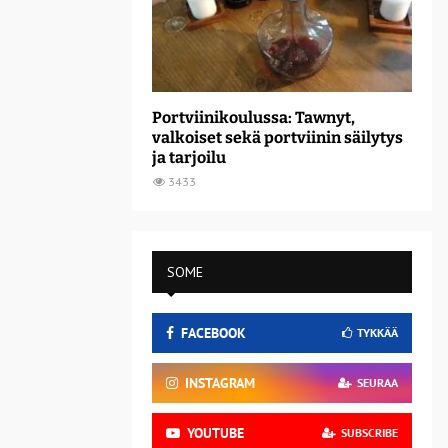
Portviinikoulussa: Tawnyt,
valkoiset sekä portviinin säilytys
ja tarjoilu
3433
SOME
FACEBOOK
TYKKÄÄ
INSTAGRAM
SEURAA
YOUTUBE
SUBSCRIBE