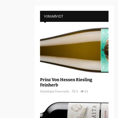
VIINIARVIOT
Prinz Von Hessen Riesling
Feinherb
Kirjoittaja
Flavorado
0
61