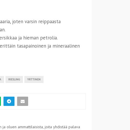
aria, joten varsin reippaasta
an.
ersikkaa ja hieman petrolia.
rittäin tasapainoinen ja mineraalinen
A
RIESLING
YRTTINEN
 ja oluen ammattilaisista, joita yhdistää palava