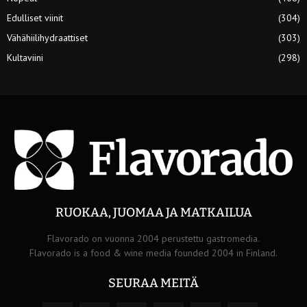
Edulliset viinit
(304)
Vähähiilihydraattiset
(303)
Kultaviini
(298)
RUOKAA, JUOMAA JA MATKAILUA
Flavorado on vuonna 2004 perustettu gastromedia.
Flavorado is a food & wine media founded 2004 in Finland.
SEURAA MEITÄ