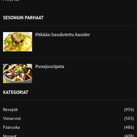
SESONGIN PARHAAT
Pitkään haudutettu kassler
Punajuuripata
KATEGORIAT
Reseptit
(936)
Viiniarviot
(505)
Pääruoka
(486)
Nopeat
(408)