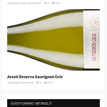
Kirjoittaja
Antti Lehikoinen
0
507
Aresti Reserva Sauvignon Gris
Kirjoittaja
Flavorado
0
243
SUOSITUIMMAT ARTIKKELIT