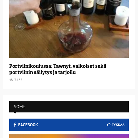
Portviinikoulussa: Tawnyt, valkoiset sekä
portviinin säilytys ja tarjoilu
3435
SOME
FACEBOOK
TYKKÄÄ