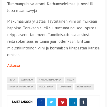
Tummanpuhuva aromi. Karhunvadelmaa ja myskiä.
Jopa maan sävyjä.
Makumaailma yllättää. Täyteläinen viini on muikean
hapokas. Teräksen sileä suutuntuma nousee lopussa
reippaaseen tammeen. Tanniinisuutensa ansiosta
reilu sokerisuus ei tunnu juuri ollenkaan. Erittäin
mielenkiintoinen viini ja kermaisen lihapastan kanssa
omiaan.
Alkossa
2014
AGLIANICO
HAPANKIRSIKKAINEN
ITALIA
KARHUNVATUKKAINEN
MAUSTEINEN
TAMMINEN
TANNIININEN
LAITA JAKOON