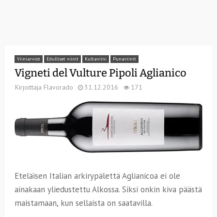
Viiniarviot
Edulliset viinit
Kultaviini
Punaviinit
Vigneti del Vulture Pipoli Aglianico
Kirjoittaja
Flavorado
31.12.2016
171
Eteläisen Italian arkirypälettä Aglianicoa ei ole
ainakaan yliedustettu Alkossa. Siksi onkin kiva päästä
maistamaan, kun sellaista on saatavilla.