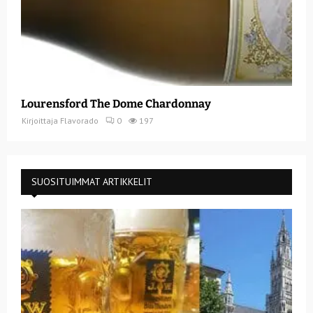
Lourensford The Dome Chardonnay
Kirjoittaja
Flavorado
0
197
SUOSITUIMMAT ARTIKKELIT