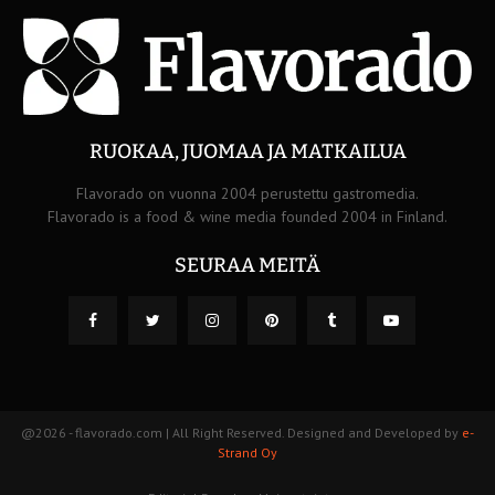
RUOKAA, JUOMAA JA MATKAILUA
Flavorado on vuonna 2004 perustettu gastromedia.
Flavorado is a food & wine media founded 2004 in Finland.
SEURAA MEITÄ
@2026 - flavorado.com | All Right Reserved. Designed and Developed by
e-
Strand Oy