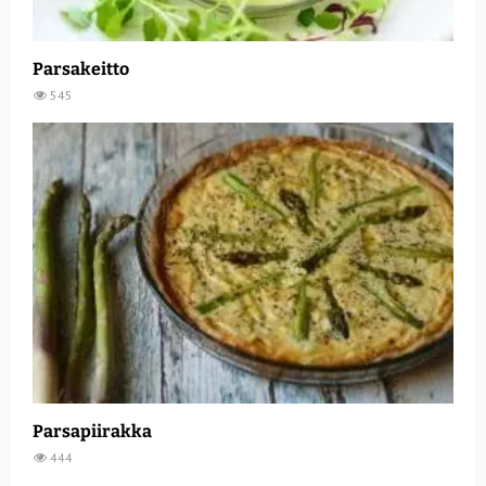
Parsakeitto
545
Parsapiirakka
444