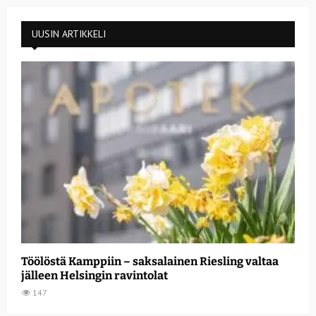
UUSIN ARTIKKELI
Töölöstä Kamppiin – saksalainen Riesling valtaa
jälleen Helsingin ravintolat
147