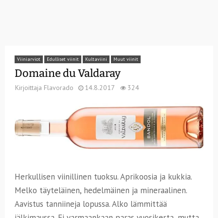
Viiniarviot
Edulliset viinit
Kultaviini
Muut viinit
Domaine du Valdaray
Kirjoittaja
Flavorado
14.8.2017
324
Herkullisen viinillinen tuoksu. Aprikoosia ja kukkia.
Melko täyteläinen, hedelmäinen ja mineraalinen.
Aavistus tanniineja lopussa. Alko lämmittää
jälkimaussa. Ei varmaankaan paras vuosikerta, mutta