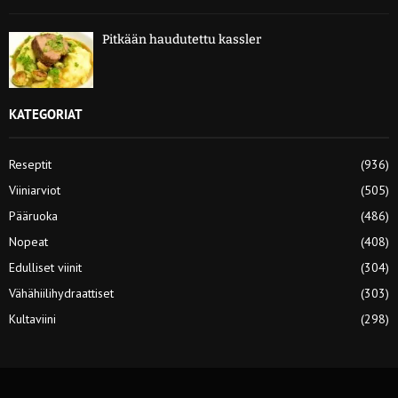
Pitkään haudutettu kassler
KATEGORIAT
Reseptit
(936)
Viiniarviot
(505)
Pääruoka
(486)
Nopeat
(408)
Edulliset viinit
(304)
Vähähiilihydraattiset
(303)
Kultaviini
(298)