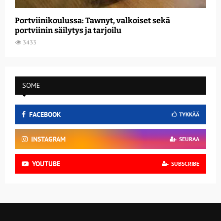
Portviinikoulussa: Tawnyt, valkoiset sekä
portviinin säilytys ja tarjoilu
3433
SOME
FACEBOOK
TYKKÄÄ
INSTAGRAM
SEURAA
YOUTUBE
SUBSCRIBE