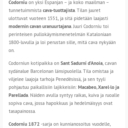
Codorníu
on yksi Espanjan – ja koko maailman –
tunnetuimmista
cava-tuottajista
. Tilan juuret
ulottuvat vuoteen 1551, ja sitä pidetään laajasti
modernin cavan uranuurtajana
. Juuri Codorníu toi
perinteisen pullokäymismenetelmän Kataloniaan
1800-luvulla ja loi perustan sille, mitä cava nykyään
on.
Codorníun kotipaikka on
Sant Sadurní d’Anoia
, cavan
sydänalue Barcelonan länsipuolella. Tila omistaa ja
viljelee laajoja tarhoja Penedèsissä, ja sen tyyli
pohjautuu paikallisiin lajikkeisiin:
Macabeo, Xarel·lo ja
Parellada
. Näiden avulla syntyy raikas, kuiva ja ruoalle
sopiva cava, jossa hapokkuus ja hedelmäisyys ovat
tasapainossa.
Codorníu 1872
-sarja on kunnianosoitus vuodelle,