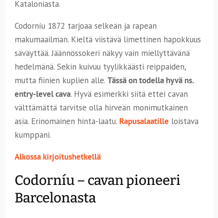
Kataloniasta.
Codorníu 1872 tarjoaa selkeän ja rapean
makumaailman. Kieltä viistävä limettinen hapokkuus
säväyttää. Jäännössokeri näkyy vain miellyttävänä
hedelmänä. Sekin kuivuu tyylikkäästi reippaiden,
mutta fiinien kuplien alle.
Tässä on todella hyvä ns.
entry-level cava
. Hyvä esimerkki siitä ettei cavan
välttämättä tarvitse olla hirveän monimutkainen
asia. Erinomainen hinta-laatu.
Rapusalaatille
loistava
kumppani.
Alkossa kirjoitushetkellä
Codorníu – cavan pioneeri
Barcelonasta