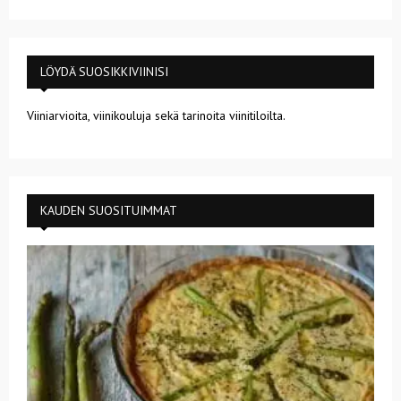
LÖYDÄ SUOSIKKIVIINISI
Viiniarvioita, viinikouluja sekä tarinoita viinitiloilta.
KAUDEN SUOSITUIMMAT