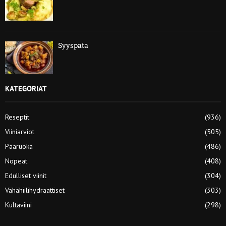
Syyspata
KATEGORIAT
Reseptit
(936)
Viiniarviot
(505)
Pääruoka
(486)
Nopeat
(408)
Edulliset viinit
(304)
Vähähiilihydraattiset
(303)
Kultaviini
(298)