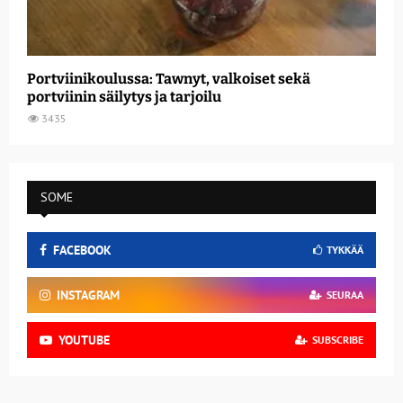
Portviinikoulussa: Tawnyt, valkoiset sekä
portviinin säilytys ja tarjoilu
3435
SOME
FACEBOOK
TYKKÄÄ
INSTAGRAM
SEURAA
YOUTUBE
SUBSCRIBE