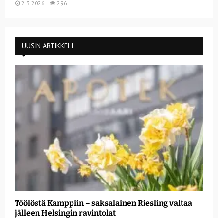
2.3.2026
296
UUSIN ARTIKKELI
Töölöstä Kamppiin – saksalainen Riesling valtaa
jälleen Helsingin ravintolat