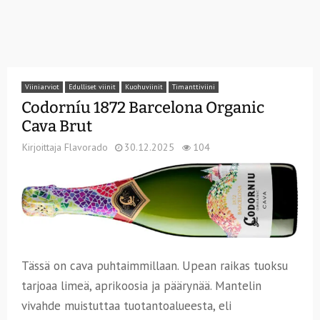
Viiniarviot
Edulliset viinit
Kuohuviinit
Timanttiviini
Codorníu 1872 Barcelona Organic
Cava Brut
Kirjoittaja
Flavorado
30.12.2025
104
Tässä on cava puhtaimmillaan. Upean raikas tuoksu
tarjoaa limeä, aprikoosia ja päärynää. Mantelin
vivahde muistuttaa tuotantoalueesta, eli