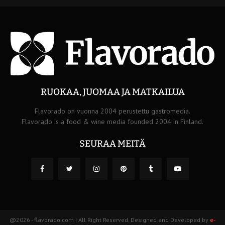
RUOKAA, JUOMAA JA MATKAILUA
Flavorado on vuonna 2004 perustettu gastromedia.
Flavorado is a food & wine media founded 2004 in Finland.
SEURAA MEITÄ
@2026 - flavorado.com | All Right Reserved. Designed and Developed by
e-