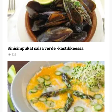
Sinisimpukat salsa verde -kastikkeessa
625