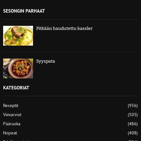
SESONGIN PARHAAT
Pitkään haudutettu kassler
Syyspata
KATEGORIAT
Reseptit
(936)
Viiniarviot
(505)
Pääruoka
(486)
Nopeat
(408)