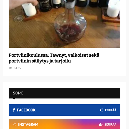
Portviinikoulussa: Tawnyt, valkoiset sekä
portviinin säilytys ja tarjoilu
3435
SOME
FACEBOOK
TYKKÄÄ
INSTAGRAM
SEURAA