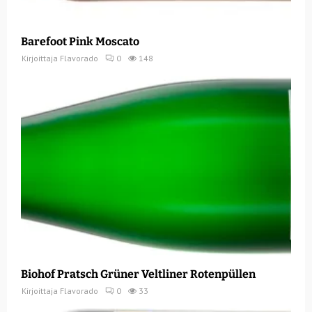
Barefoot Pink Moscato
Kirjoittaja
Flavorado
0
148
Biohof Pratsch Grüner Veltliner Rotenpüllen
Kirjoittaja
Flavorado
0
33