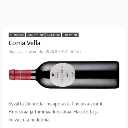
Viiniarviot
Kalliit viinit
Kultaviini
Punaviinit
Coma Vella
Kirjoittaja
Flavorado
20.8.2014
167
Syvältä llicorella -maaperästä huokuva aromi.
Herukkaa ja tummaa kirsikkaa. Mausteita ja
kuivattuja hedelmiä.