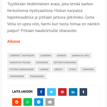
Tyylikkään hedelmäinen avaus, joka leviää suuhun
herkullisena hyökyaaltona. Hiukan karpaloa
hapokkuudessa ja pitkään jatkuva jälkimaku. Coma
Vella on upea viini, harmi kun tuota hintaa on näinkin
paljon? Pitkään haudutetuille liharuoille.
Alkossa
CABERNET SAUVIGNON
CARIÑENA
ESPANJA
GARNACHA PAÍS
GARNACHA PELUDA
KATALONIA
KEVYEN NAHKAINEN
KYPSÄN KARPALOINEN
LÄMMIN
MERLOT
SYRAH
TAMMINEN
TANNIININEN
VIIKUNAINEN
LAITA JAKOON