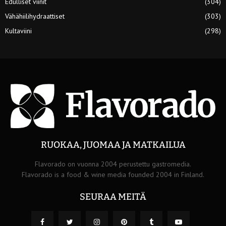
Edulliset viinit
(304)
Vähähiilihydraattiset
(303)
Kultaviini
(298)
RUOKAA, JUOMAA JA MATKAILUA
Flavorado on vuonna 2004 perustettu gastromedia.
Flavorado is a food & wine media founded 2004 in Finland.
SEURAA MEITÄ