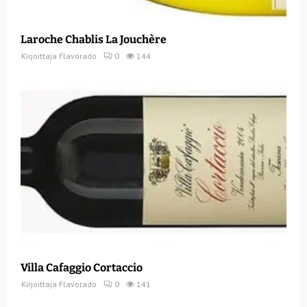
Laroche Chablis La Jouchère
Kirjoittaja
Flavorado
0
144
Villa Cafaggio Cortaccio
Kirjoittaja
Flavorado
0
141