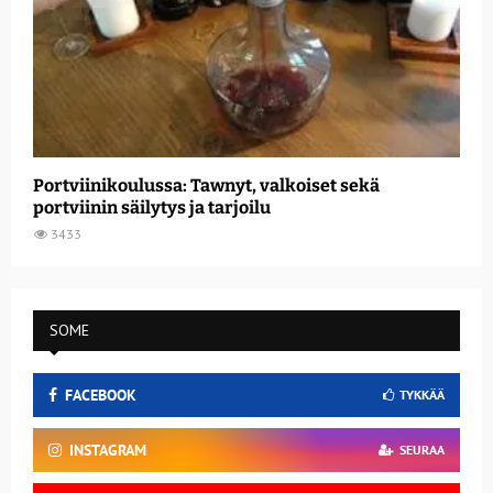
Portviinikoulussa: Tawnyt, valkoiset sekä
portviinin säilytys ja tarjoilu
3433
SOME
FACEBOOK
TYKKÄÄ
INSTAGRAM
SEURAA