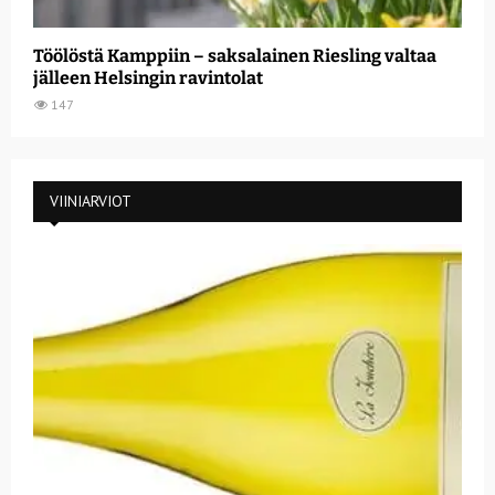
Töölöstä Kamppiin – saksalainen Riesling valtaa
jälleen Helsingin ravintolat
147
VIINIARVIOT