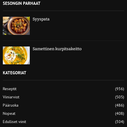
SESONGIN PARHAAT
Syyspata
Samettinen kurpitsakeitto
KATEGORIAT
Reseptit
(936)
Viiniarviot
(505)
Pääruoka
(486)
Nopeat
(408)
Edulliset viinit
(304)