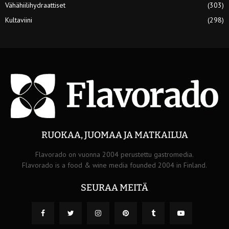
Vähähiilihydraattiset
(303)
Kultaviini
(298)
RUOKAA, JUOMAA JA MATKAILUA
Flavorado on vuonna 2004 perustettu gastromedia.
Flavorado is a food & wine media founded 2004 in Finland.
SEURAA MEITÄ