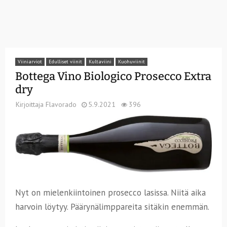
Viiniarviot
Edulliset viinit
Kultaviini
Kuohuviinit
Bottega Vino Biologico Prosecco Extra
dry
Kirjoittaja
Flavorado
5.9.2021
396
Nyt on mielenkiintoinen prosecco lasissa. Niitä aika
harvoin löytyy. Päärynälimppareita sitäkin enemmän.