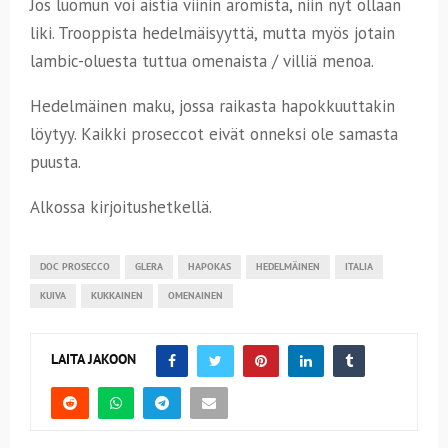
Jos luomun voi aistia viinin aromista, niin nyt ollaan
liki. Trooppista hedelmäisyyttä, mutta myös jotain
lambic-oluesta tuttua omenaista / villiä menoa.
Hedelmäinen maku, jossa raikasta hapokkuuttakin
löytyy. Kaikki proseccot eivät onneksi ole samasta
puusta.
Alkossa kirjoitushetkellä.
DOC PROSECCO
GLERA
HAPOKAS
HEDELMÄINEN
ITALIA
KUIVA
KUKKAINEN
OMENAINEN
LAITA JAKOON