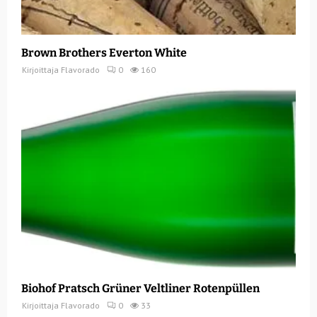
Brown Brothers Everton White
Kirjoittaja
Flavorado
0
160
Biohof Pratsch Grüner Veltliner Rotenpüllen
Kirjoittaja
Flavorado
0
33