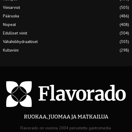
Viiniarviot
(505)
Pääruoka
(486)
Nopeat
(408)
Edulliset viinit
(304)
Vähähiilihydraattiset
(303)
Kultaviini
(298)
RUOKAA, JUOMAA JA MATKAILUA
Flavorado on vuonna 2004 perustettu gastromedia.