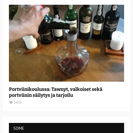
Portviinikoulussa: Tawnyt, valkoiset sekä
portviinin säilytys ja tarjoilu
3435
SOME