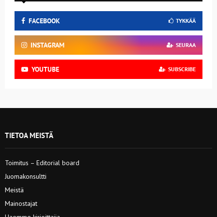
FACEBOOK
TYKKÄÄ
INSTAGRAM
SEURAA
YOUTUBE
SUBSCRIBE
TIETOA MEISTÄ
Toimitus – Editorial board
Juomakonsultti
Meistä
Mainostajat
Haemme kirjoittajia