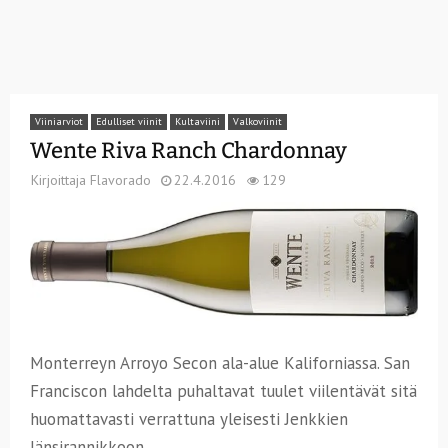
Viiniarviot
Edulliset viinit
Kultaviini
Valkoviinit
Wente Riva Ranch Chardonnay
Kirjoittaja
Flavorado
22.4.2016
129
Monterreyn Arroyo Secon ala-alue Kaliforniassa. San
Franciscon lahdelta puhaltavat tuulet viilentävät sitä
huomattavasti verrattuna yleisesti Jenkkien
länsirannikkoon.