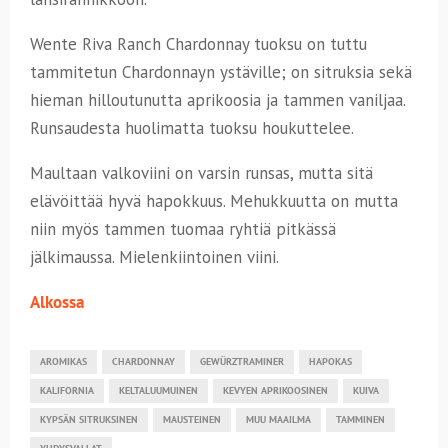
Wente Riva Ranch Chardonnay tuoksu on tuttu
tammitetun Chardonnayn ystäville; on sitruksia sekä
hieman hilloutunutta aprikoosia ja tammen vaniljaa.
Runsaudesta huolimatta tuoksu houkuttelee.
Maultaan valkoviini on varsin runsas, mutta sitä
elävöittää hyvä hapokkuus. Mehukkuutta on mutta
niin myös tammen tuomaa ryhtiä pitkässä
jälkimaussa. Mielenkiintoinen viini.
Alkossa
AROMIKAS
CHARDONNAY
GEWÜRZTRAMINER
HAPOKAS
KALIFORNIA
KELTALUUMUINEN
KEVYEN APRIKOOSINEN
KUIVA
KYPSÄN SITRUKSINEN
MAUSTEINEN
MUU MAAILMA
TAMMINEN