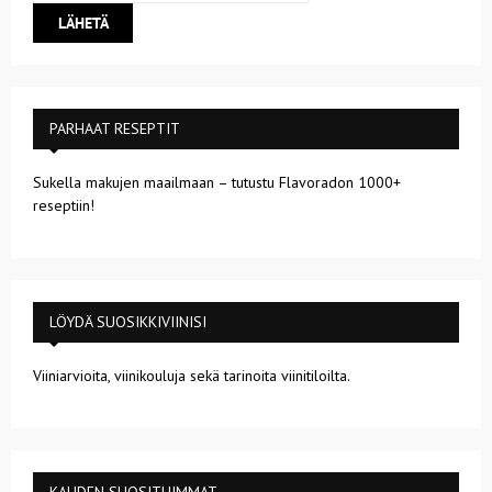
PARHAAT RESEPTIT
Sukella makujen maailmaan – tutustu Flavoradon 1000+
reseptiin!
LÖYDÄ SUOSIKKIVIINISI
Viiniarvioita, viinikouluja sekä tarinoita viinitiloilta.
KAUDEN SUOSITUIMMAT