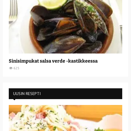
Sinisimpukat salsa verde -kastikkeessa
625
UUSIN RESEPTI