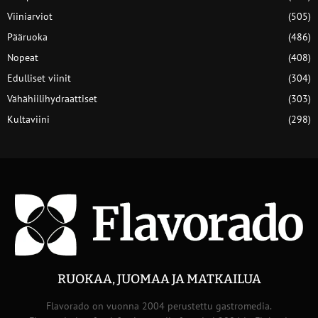
Viiniarviot
(505)
Pääruoka
(486)
Nopeat
(408)
Edulliset viinit
(304)
Vähähiilihydraattiset
(303)
Kultaviini
(298)
RUOKAA, JUOMAA JA MATKAILUA
Flavorado on vuonna 2004 perustettu gastromedia.