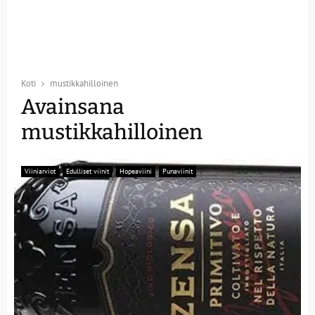
Koti
mustikkahilloinen
Avainsana
mustikkahilloinen
Viiniarviot
Edulliset viinit
Hopeaviini
Punaviinit