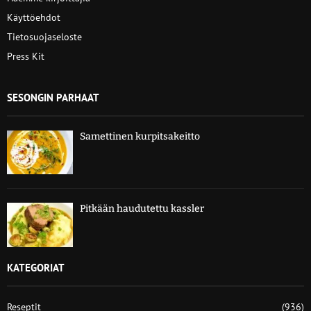
Käyttöehdot
Tietosuojaseloste
Press Kit
SESONGIN PARHAAT
Samettinen kurpitsakeitto
Pitkään haudutettu kassler
KATEGORIAT
Reseptit
(936)