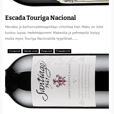
Escada Touriga Nacional
Herukka ja karhunvadelmapölläys viitoittaa tien. Maku on mitä
tuoksu lupaa; hedelmäpommi. Makeutta ja pehmeyttä löytyy,
mutta myös Touriga Nacionalille tyypilliset......
Viiniarviot
Halvat viinit
Punaviinit
Timanttiviini