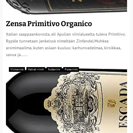
Zensa Primitivo Organico
Italian saappaankorosta, eli Apulian viinialueelta tuleva Primitivo.
Rypäle tunnetaan jenkeissä nimeltään Zinfandel.Muhkea
aromimaailma, kuten asiaan kuuluu: karhunvadelmaa, kirsikkaa,
savua ja......
Viiniarviot
Halvat viinit
Kultaviini
Punaviinit