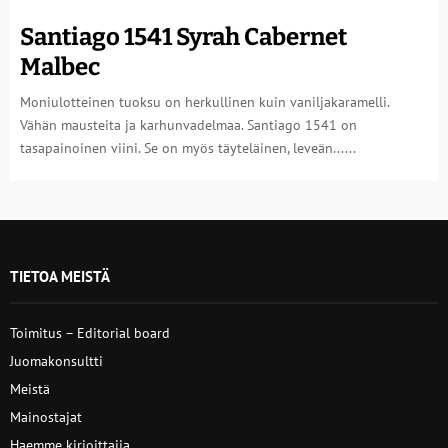
Santiago 1541 Syrah Cabernet
Malbec
Moniulotteinen tuoksu on herkullinen kuin vaniljakaramelli.
Vähän mausteita ja karhunvadelmaa. Santiago 1541 on
tasapainoinen viini. Se on myös täyteläinen, leveän......
TIETOA MEISTÄ
Toimitus – Editorial board
Juomakonsultti
Meistä
Mainostajat
Haemme kirjoittajia