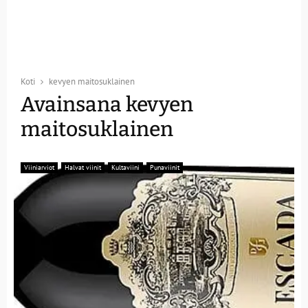
Koti
kevyen maitosuklainen
Avainsana kevyen
maitosuklainen
Viiniarviot
Halvat viinit
Kultaviini
Punaviinit