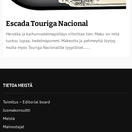
Escada Touriga Nacional
Herukka ja karhunvadelmapölläys viitoittaa tien. Maku on mitä
tuoksu lupaa; hedelmäpommi. Makeutta ja pehmeyttä löytyy,
mutta myös Touriga Nacionalille tyypilliset......
TIETOA MEISTÄ
Toimitus – Editorial board
Juomakonsultti
Meistä
Mainostajat