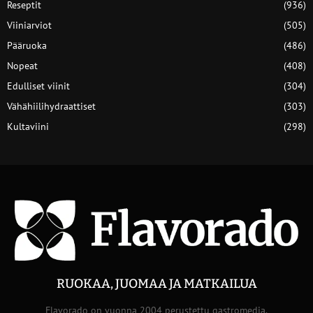
Reseptit
(936)
Viiniarviot
(505)
Pääruoka
(486)
Nopeat
(408)
Edulliset viinit
(304)
Vähähiilihydraattiset
(303)
Kultaviini
(298)
RUOKAA, JUOMAA JA MATKAILUA
Flavorado on vuonna 2004 perustettu gastromedia.