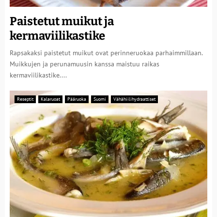
Paistetut muikut ja
kermaviilikastike
Rapsakaksi paistetut muikut ovat perinneruokaa parhaimmillaan.
Muikkujen ja perunamuusin kanssa maistuu raikas
kermaviilikastike....
Reseptit
Kalaruoat
Pääruoka
Suomi
Vähähiilihydraattiset