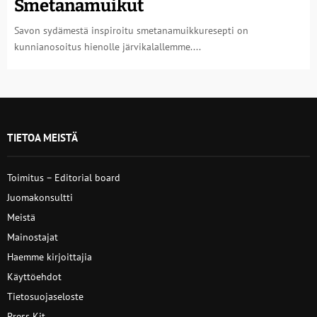
Smetanamuikut
Savon sydämestä inspiroitu smetanamuikkuresepti on
kunnianosoitus hienolle järvikalallemme....
TIETOA MEISTÄ
Toimitus – Editorial board
Juomakonsultti
Meistä
Mainostajat
Haemme kirjoittajia
Käyttöehdot
Tietosuojaseloste
Press Kit