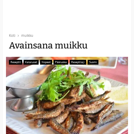
Koti
muikku
Avainsana muikku
Reseptit
Kalaruoat
Nopeat
Pääruoka
Reseptilaji
Suomi