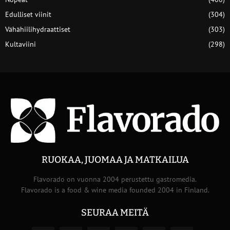
Edulliset viinit
(304)
Vähähiilihydraattiset
(303)
Kultaviini
(298)
RUOKAA, JUOMAA JA MATKAILUA
Flavorado on vuonna 2004 perustettu gastromedia.
Flavorado is a food & wine media founded 2004 in Finland.
SEURAA MEITÄ