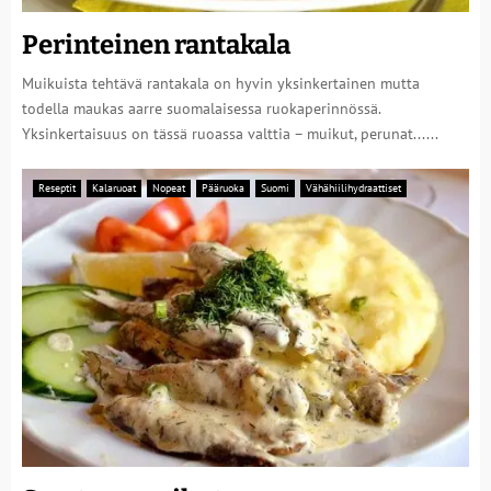
Perinteinen rantakala
Muikuista tehtävä rantakala on hyvin yksinkertainen mutta
todella maukas aarre suomalaisessa ruokaperinnössä.
Yksinkertaisuus on tässä ruoassa valttia – muikut, perunat......
Reseptit
Kalaruoat
Nopeat
Pääruoka
Suomi
Vähähiilihydraattiset