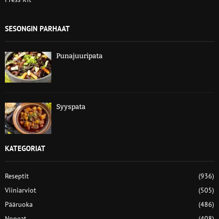
SESONGIN PARHAAT
Punajuuripata
Syyspata
KATEGORIAT
Reseptit
(936)
Viiniarviot
(505)
Pääruoka
(486)
Nopeat
(408)