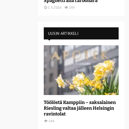
Spaghetti alla carbonara
2.3.2026
293
UUSIN ARTIKKELI
Töölöstä Kamppiin – saksalainen
Riesling valtaa jälleen Helsingin
ravintolat
146