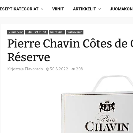
ESEPTIKATEGORIAT
VIINIT
ARTIKKELIT
JUOMAKON
Viiniarviot
Edulliset viinit
Kultaviini
Valkoviinit
Pierre Chavin Côtes de
Réserve
Kirjoittaja
Flavorado
30.8.2022
208