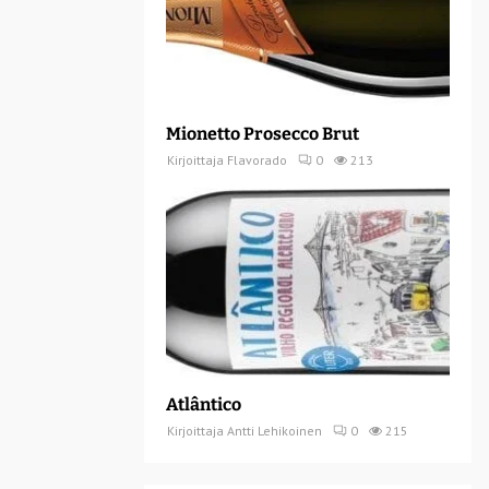
Mionetto Prosecco Brut
Kirjoittaja
Flavorado
0
213
Atlântico
Kirjoittaja
Antti Lehikoinen
0
215