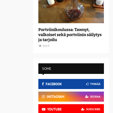
Portviinikoulussa: Tawnyt,
valkoiset sekä portviinin säilytys
ja tarjoilu
3433
SOME
FACEBOOK
TYKKÄÄ
INSTAGRAM
SEURAA
YOUTUBE
SUBSCRIBE