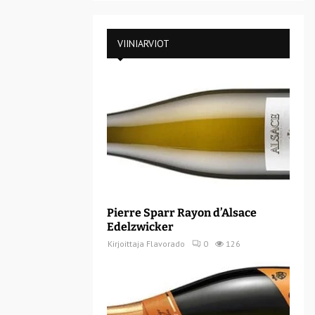
VIINIARVIOT
Pierre Sparr Rayon d’Alsace
Edelzwicker
Kirjoittaja
Flavorado
0
126