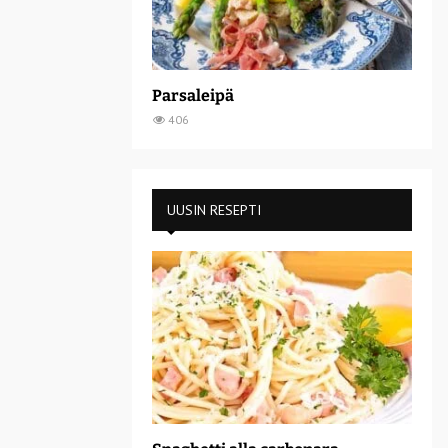
Parsaleipä
406
UUSIN RESEPTI