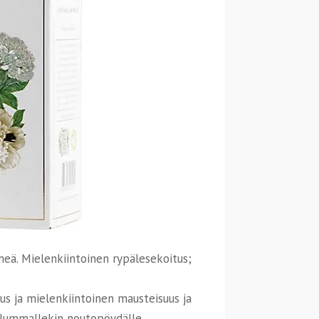
eä. Mielenkiintoinen rypälesekoitus;
s ja mielenkiintoinen mausteisuus ja
reilummallekin noutopöydälle.