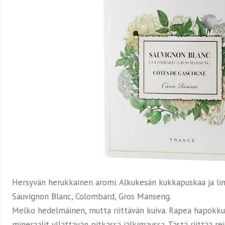
Hersyvän herukkainen aromi. Alkukesän kukkapuskaa ja lim
Sauvignon Blanc, Colombard, Gros Manseng.
Melko hedelmäinen, mutta riittävän kuiva. Rapea hapokkuu
mineraalit yllättävän pitkässä jälkimaussa. Tästä riittää 