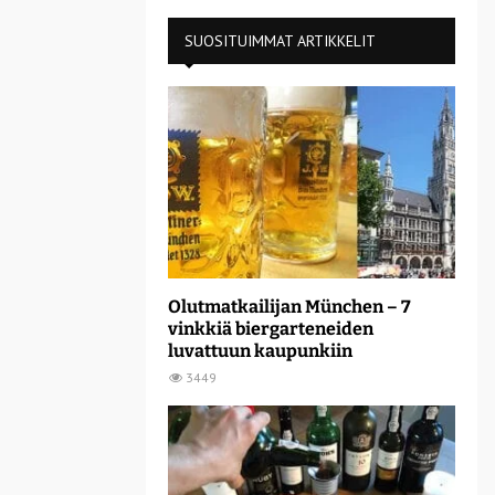
SUOSITUIMMAT ARTIKKELIT
Olutmatkailijan München – 7
vinkkiä biergarteneiden
luvattuun kaupunkiin
3449