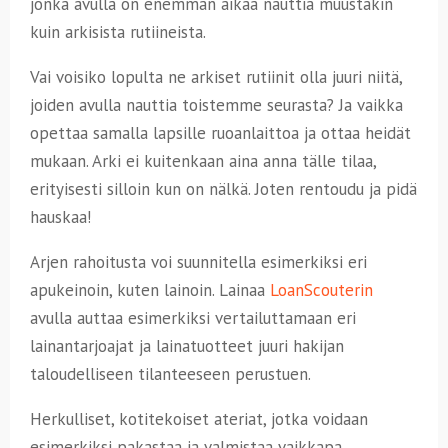
jonka avulla on enemmän aikaa nauttia muustakin
kuin arkisista rutiineista.
Vai voisiko lopulta ne arkiset rutiinit olla juuri niitä,
joiden avulla nauttia toistemme seurasta? Ja vaikka
opettaa samalla lapsille ruoanlaittoa ja ottaa heidät
mukaan. Arki ei kuitenkaan aina anna tälle tilaa,
erityisesti silloin kun on nälkä. Joten rentoudu ja pidä
hauskaa!
Arjen rahoitusta voi suunnitella esimerkiksi eri
apukeinoin, kuten lainoin. Lainaa
LoanScouterin
avulla auttaa esimerkiksi vertailuttamaan eri
lainantarjoajat ja lainatuotteet juuri hakijan
taloudelliseen tilanteeseen perustuen.
Herkulliset, kotitekoiset ateriat, jotka voidaan
esimerkiksi pakastaa ja valmistaa vaikkapa