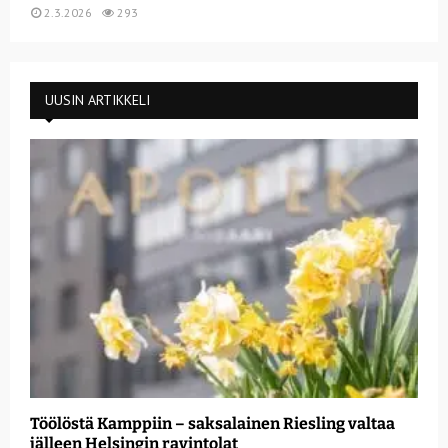
2.3.2026
293
UUSIN ARTIKKELI
Töölöstä Kamppiin – saksalainen Riesling valtaa
jälleen Helsingin ravintolat