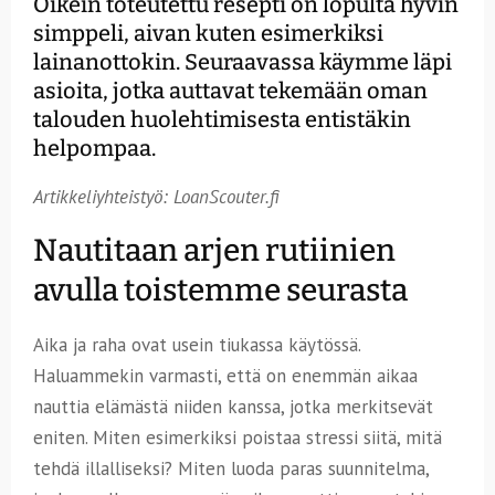
Oikein toteutettu resepti on lopulta hyvin
simppeli, aivan kuten esimerkiksi
lainanottokin. Seuraavassa käymme läpi
asioita, jotka auttavat tekemään oman
talouden huolehtimisesta entistäkin
helpompaa.
Artikkeliyhteistyö: LoanScouter.fi
Nautitaan arjen rutiinien
avulla toistemme seurasta
Aika ja raha ovat usein tiukassa käytössä.
Haluammekin varmasti, että on enemmän aikaa
nauttia elämästä niiden kanssa, jotka merkitsevät
eniten. Miten esimerkiksi poistaa stressi siitä, mitä
tehdä illalliseksi? Miten luoda paras suunnitelma,