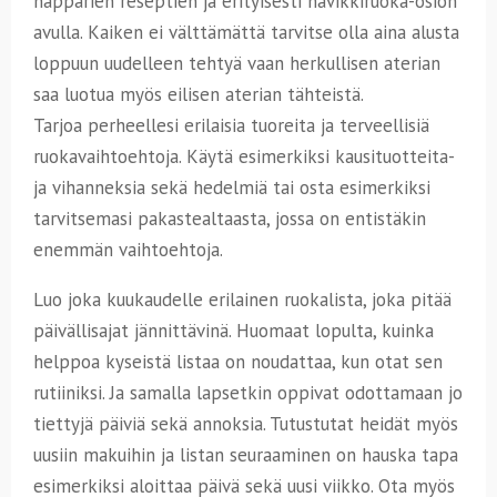
näppärien reseptien ja erityisesti hävikkiruoka-osion
avulla. Kaiken ei välttämättä tarvitse olla aina alusta
loppuun uudelleen tehtyä vaan herkullisen aterian
saa luotua myös eilisen aterian tähteistä.
Tarjoa perheellesi erilaisia tuoreita ja terveellisiä
ruokavaihtoehtoja. Käytä esimerkiksi kausituotteita-
ja vihanneksia sekä hedelmiä tai osta esimerkiksi
tarvitsemasi pakastealtaasta, jossa on entistäkin
enemmän vaihtoehtoja.
Luo joka kuukaudelle erilainen ruokalista, joka pitää
päivällisajat jännittävinä. Huomaat lopulta, kuinka
helppoa kyseistä listaa on noudattaa, kun otat sen
rutiiniksi. Ja samalla lapsetkin oppivat odottamaan jo
tiettyjä päiviä sekä annoksia. Tutustutat heidät myös
uusiin makuihin ja listan seuraaminen on hauska tapa
esimerkiksi aloittaa päivä sekä uusi viikko. Ota myös