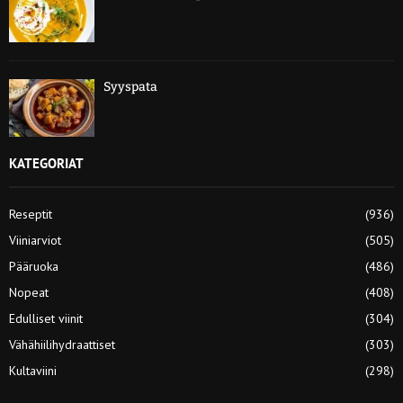
Syyspata
KATEGORIAT
Reseptit
(936)
Viiniarviot
(505)
Pääruoka
(486)
Nopeat
(408)
Edulliset viinit
(304)
Vähähiilihydraattiset
(303)
Kultaviini
(298)