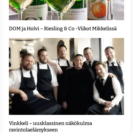
DOM ja Holvi – Riesling & Co -Viikot Mikkelissä
Vinkkeli – uusklassinen näkökulma
ravintolaelämykseen