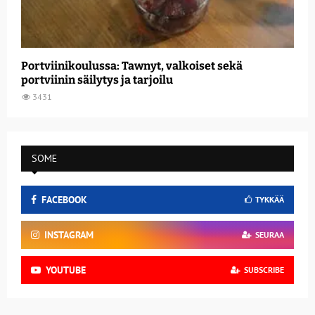
Portviinikoulussa: Tawnyt, valkoiset sekä
portviinin säilytys ja tarjoilu
3431
SOME
FACEBOOK
TYKKÄÄ
INSTAGRAM
SEURAA
YOUTUBE
SUBSCRIBE