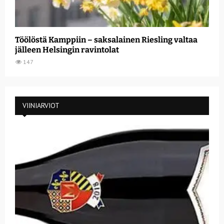
Töölöstä Kamppiin – saksalainen Riesling valtaa
jälleen Helsingin ravintolat
147
VIINIARVIOT