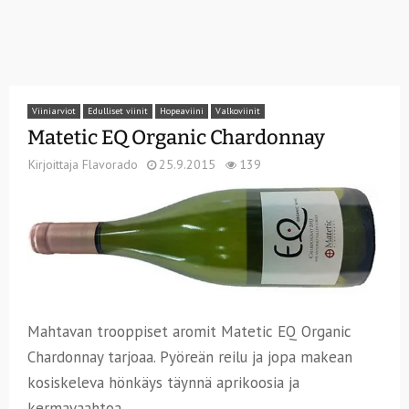
Viiniarviot
Edulliset viinit
Hopeaviini
Valkoviinit
Matetic EQ Organic Chardonnay
Kirjoittaja
Flavorado
25.9.2015
139
Mahtavan trooppiset aromit Matetic EQ Organic
Chardonnay tarjoaa. Pyöreän reilu ja jopa makean
kosiskeleva hönkäys täynnä aprikoosia ja
kermavaahtoa.