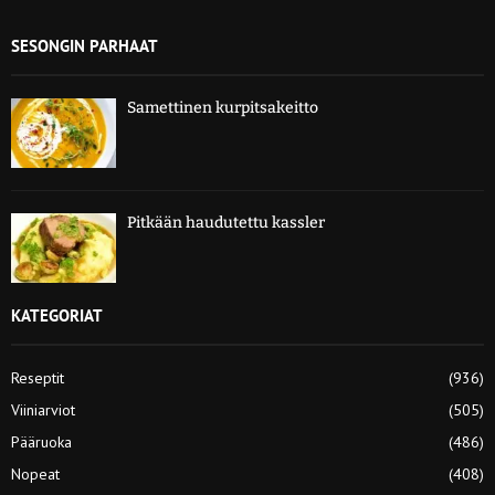
SESONGIN PARHAAT
Samettinen kurpitsakeitto
Pitkään haudutettu kassler
KATEGORIAT
Reseptit
(936)
Viiniarviot
(505)
Pääruoka
(486)
Nopeat
(408)