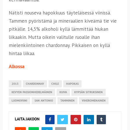
Nätisti nouseva hapokkuus täyteläisessä viinissä.
Tammen pyöristämä ja mineraalien kiveämä tie vie
pitkälle. 14,5% alkoholi kyllä lämmittää hiukan
liikaakin. Mutta oikein valitulle ruoalle ihan
mielenkiintoinen chardonnay. Pikkaisen on kyllä
hintaa liikaa.
Alkossa
2013
CHARDONNAY
CHILE
HAPOKAS
KEVYEN PASSIONHEDELMÄINEN
KUIVA
KYPSÄN SITRUKSINEN
LUOMUVIINI
SAN ANTONIO
TAMMINEN
VIHEROMENAINEN
LAITA JAKOON