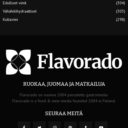
Edulliset viinit
(304)
Vähähiilihydraattiset
(303)
Kultaviini
(298)
RUOKAA, JUOMAA JA MATKAILUA
Flavorado on vuonna 2004 perustettu gastromedia.
Flavorado is a food & wine media founded 2004 in Finland.
SEURAA MEITÄ