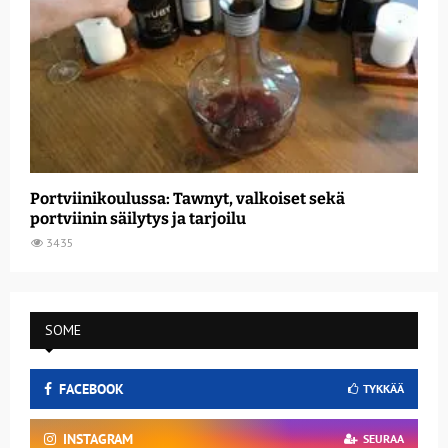
Portviinikoulussa: Tawnyt, valkoiset sekä
portviinin säilytys ja tarjoilu
3435
SOME
FACEBOOK
TYKKÄÄ
INSTAGRAM
SEURAA