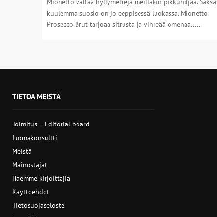
Mionetto valtaa hyllymetrejä meilläkin pikkuhiljaa. Saksa
kuulemma suosio on jo eeppisessä luokassa. Mionetto
Prosecco Brut tarjoaa sitrusta ja vihreää omenaa......
TIETOA MEISTÄ
Toimitus – Editorial board
Juomakonsultti
Meistä
Mainostajat
Haemme kirjoittajia
Käyttöehdot
Tietosuojaseloste