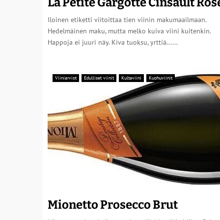
La Petite Gargotte Cinsault Ros
Iloinen etiketti viitoittaa tien viinin makumaailmaan.
Hedelmäinen maku, mutta melko kuiva viini kuitenkin.
Happoja ei juuri näy. Kiva tuoksu, yrttiä......
Viiniarviot
Edulliset viinit
Kultaviini
Kuohuviinit
Mionetto Prosecco Brut