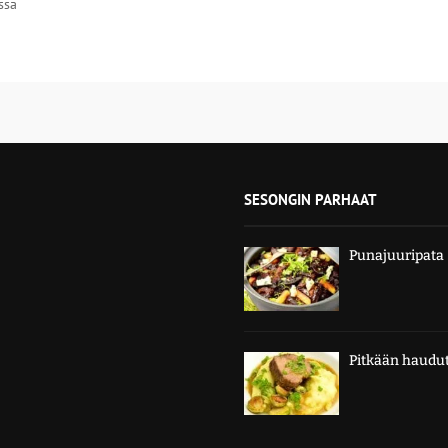
ssa
SESONGIN PARHAAT
Punajuuripata
Pitkään haudut