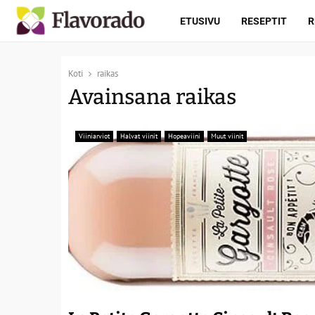
ETUSIVU
RESEPTIT
R
Koti
raikas
Avainsana raikas
Viiniarviot
Halvat viinit
Hopeaviini
Muut viinit