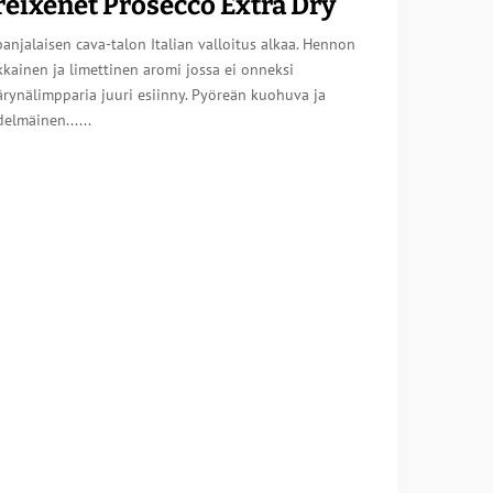
reixenet Prosecco Extra Dry
anjalaisen cava-talon Italian valloitus alkaa. Hennon
kainen ja limettinen aromi jossa ei onneksi
rynälimpparia juuri esiinny. Pyöreän kuohuva ja
elmäinen......