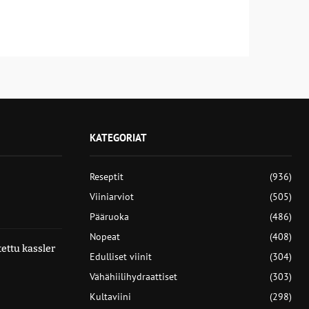
KATEGORIAT
Reseptit
(936)
Viiniarviot
(505)
Pääruoka
(486)
Nopeat
(408)
ettu kassler
Edulliset viinit
(304)
Vähähiilihydraattiset
(303)
Kultaviini
(298)