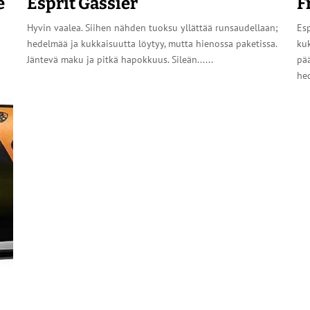
e
Esprit Gassier
F
Hyvin vaalea. Siihen nähden tuoksu yllättää runsaudellaan;
Esp
hedelmää ja kukkaisuutta löytyy, mutta hienossa paketissa.
kuk
Jäntevä maku ja pitkä hapokkuus. Sileän......
pää
hed