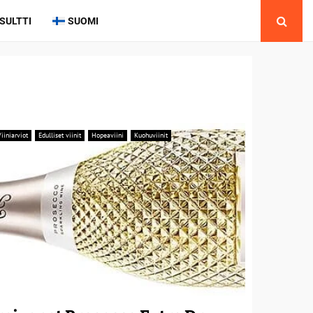
SULTTI
SUOMI
iiniarviot
Edulliset viinit
Hopeaviini
Kuohuviinit