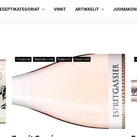
ESEPTIKATEGORIAT
VIINIT
ARTIKKELIT
JUOMAKON
Viiniarviot
Edulliset viinit
Kultaviini
Muut viinit
V