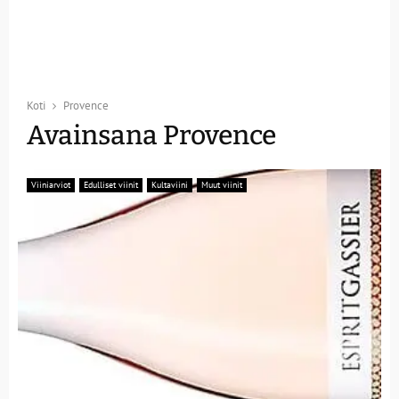
Koti
Provence
Avainsana Provence
Viiniarviot
Edulliset viinit
Kultaviini
Muut viinit