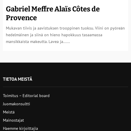
Gabriel Meffre Alaïs Côtes de
Provence
Mukavan tiivis ja aavistuksen trooppinen tuoksu. Viini on pyöreän
hedelmäinen ja siinä on hieno hapokkuus tasaamassa
mansikkaista makeutta. Lavea ja......
TIETOA MEISTÄ
Toimitus – Editorial board
Juomakonsultti
Meistä
Mainostajat
Haemme kirjoittajia