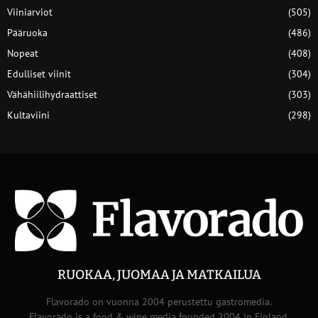
Viiniarviot
(505)
Pääruoka
(486)
Nopeat
(408)
Edulliset viinit
(304)
Vähähiilihydraattiset
(303)
Kultaviini
(298)
RUOKAA, JUOMAA JA MATKAILUA
Flavorado on vuonna 2004 perustettu gastromedia.
Flavorado is a food & wine media founded 2004 in Finland.