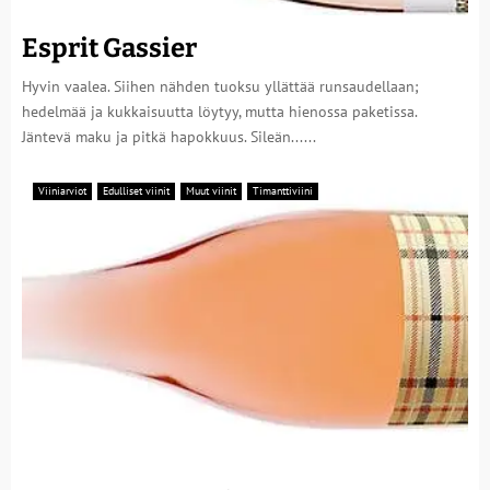
Esprit Gassier
Hyvin vaalea. Siihen nähden tuoksu yllättää runsaudellaan;
hedelmää ja kukkaisuutta löytyy, mutta hienossa paketissa.
Jäntevä maku ja pitkä hapokkuus. Sileän......
Viiniarviot
Edulliset viinit
Muut viinit
Timanttiviini