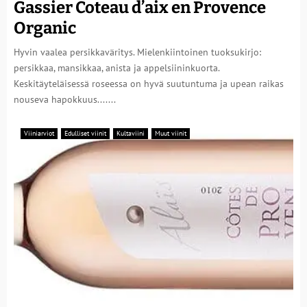
Gassier Coteau d’aix en Provence
Organic
Hyvin vaalea persikkaväritys. Mielenkiintoinen tuoksukirjo:
persikkaa, mansikkaa, anista ja appelsiininkuorta.
Keskitäyteläisessä roseessa on hyvä suutuntuma ja upean raikas
nouseva hapokkuus.......
Viiniarviot
Edulliset viinit
Kultaviini
Muut viinit