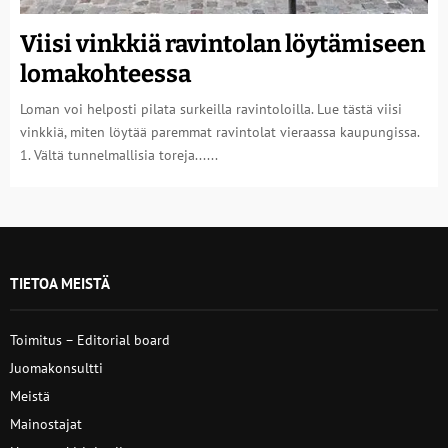
Viisi vinkkiä ravintolan löytämiseen
lomakohteessa
Loman voi helposti pilata surkeilla ravintoloilla. Lue tästä viisi
vinkkiä, miten löytää paremmat ravintolat vieraassa kaupungissa.
1. Vältä tunnelmallisia toreja......
TIETOA MEISTÄ
Toimitus – Editorial board
Juomakonsultti
Meistä
Mainostajat