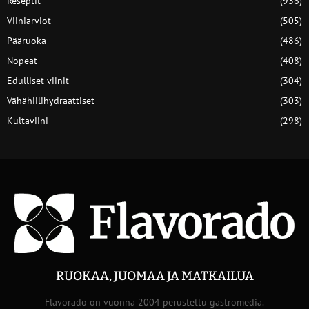
Reseptit
(936)
Viiniarviot
(505)
Pääruoka
(486)
Nopeat
(408)
Edulliset viinit
(304)
Vähähiilihydraattiset
(303)
Kultaviini
(298)
RUOKAA, JUOMAA JA MATKAILUA
Flavorado on vuonna 2004 perustettu gastromedia.