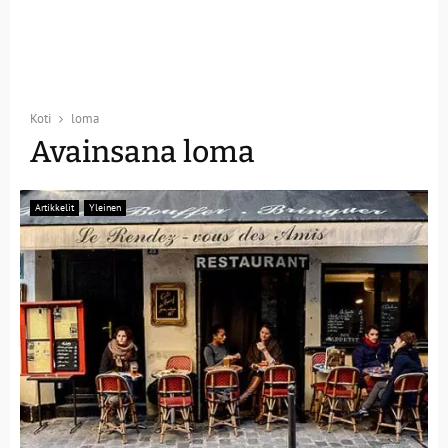
Koti
loma
Avainsana loma
Artikkelit
Yleinen