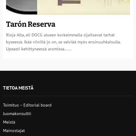
Tarón Reserva
Rioja Alta, eli DOCG alueen korkeimmalla sijaitsevat tarhat
kyseessä. Ikää viinillä jo on, se selviää myös ensinuuhkaisulla.
Upeasti kehittyneessä aromissa......
TIETOA MEISTÄ
Toimitus – Editorial board
Juomakonsultti
Meistä
Mainostajat