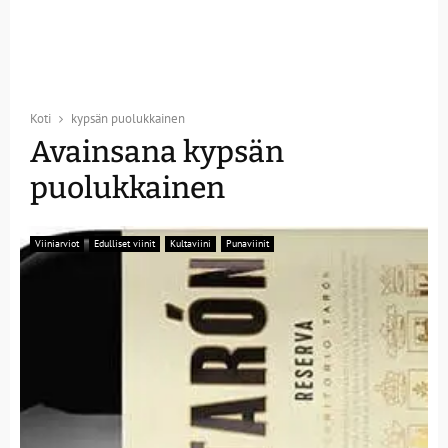
Koti
kypsän puolukkainen
Avainsana kypsän
puolukkainen
Viiniarviot
Edulliset viinit
Kultaviini
Punaviinit