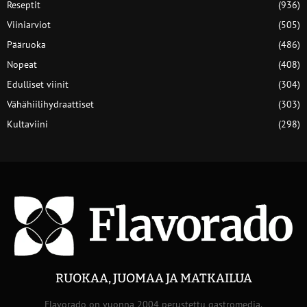
Reseptit
(936)
Viiniarviot
(505)
Pääruoka
(486)
Nopeat
(408)
Edulliset viinit
(304)
Vähähiilihydraattiset
(303)
Kultaviini
(298)
RUOKAA, JUOMAA JA MATKAILUA
Flavorado on vuonna 2004 perustettu gastromedia.