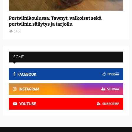
Portviinikoulussa: Tawnyt, valkoiset sekä
portviinin säilytys ja tarjoilu
3435
SOME
FACEBOOK
TYKKÄÄ
INSTAGRAM
SEURAA
YOUTUBE
SUBSCRIBE