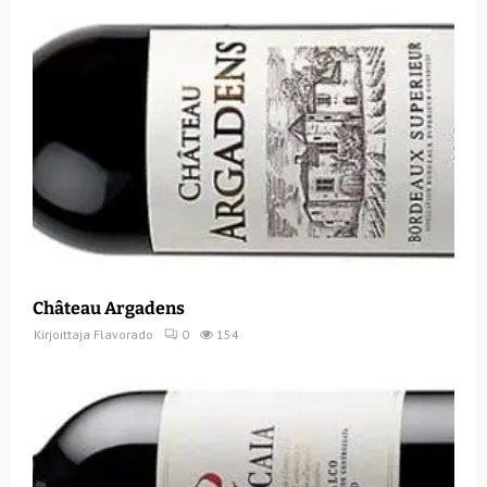
Château Argadens
Kirjoittaja
Flavorado
0
154