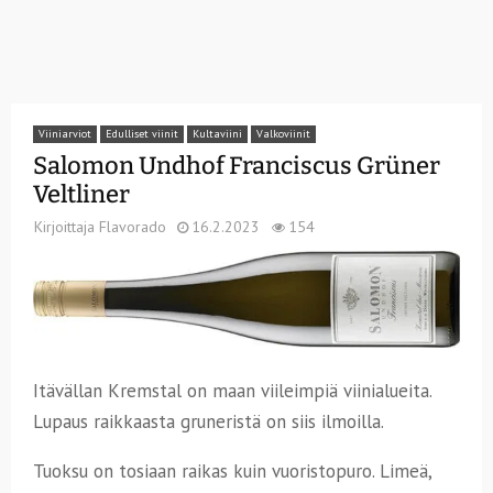
Viiniarviot
Edulliset viinit
Kultaviini
Valkoviinit
Salomon Undhof Franciscus Grüner
Veltliner
Kirjoittaja
Flavorado
16.2.2023
154
Itävällan Kremstal on maan viileimpiä viinialueita.
Lupaus raikkaasta gruneristä on siis ilmoilla.
Tuoksu on tosiaan raikas kuin vuoristopuro. Limeä,