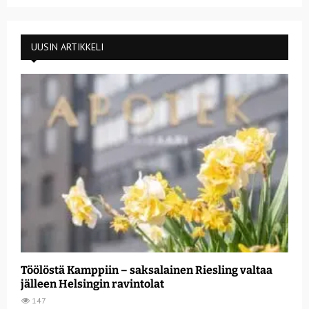
UUSIN ARTIKKELI
Töölöstä Kamppiin – saksalainen Riesling valtaa
jälleen Helsingin ravintolat
147