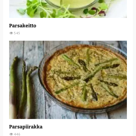
Parsakeitto
545
Parsapiirakka
446