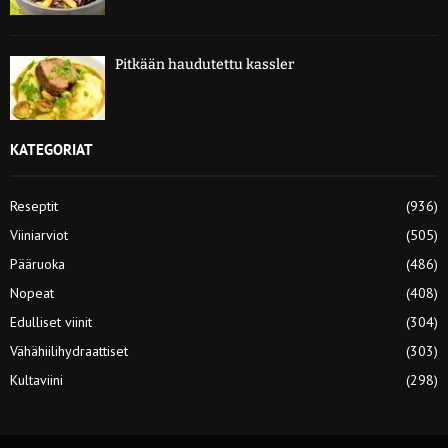
Pitkään haudutettu kassler
KATEGORIAT
Reseptit
(936)
Viiniarviot
(505)
Pääruoka
(486)
Nopeat
(408)
Edulliset viinit
(304)
Vähähiilihydraattiset
(303)
Kultaviini
(298)