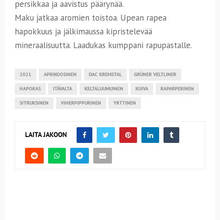
persikkaa ja aavistus päärynää.
Maku jatkaa aromien toistoa. Upean rapea
hapokkuus ja jälkimaussa kipristelevää
mineraalisuutta. Laadukas kumppani rapupastalle.
2021
APRIKOOSINEN
DAC KREMSTAL
GRÜNER VELTLINER
HAPOKAS
ITÄVALTA
KELTALUUMUINEN
KUIVA
RAPARPERINEN
SITRUKSINEN
VIHERPIPPURINEN
YRTTINEN
LAITA JAKOON