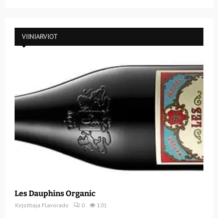
VIINIARVIOT
Les Dauphins Organic
Kirjoittaja
Flavorado
0
101