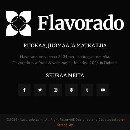
RUOKAA, JUOMAA JA MATKAILUA
Flavorado on vuonna 2004 perustettu gastromedia.
Flavorado is a food & wine media founded 2004 in Finland.
SEURAA MEITÄ
@2026 - flavorado.com | All Right Reserved. Designed and Developed by
e-
Strand Oy