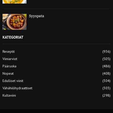
Syyspata
KATEGORIAT
Reseptit
(936)
Viiniarviot
(505)
Pääruoka
(486)
Nopeat
(408)
Edulliset viinit
(304)
Vähähiilihydraattiset
(303)
Kultaviini
(298)