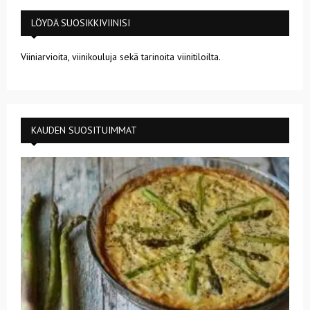
LÖYDÄ SUOSIKKIVIINISI
Viiniarvioita, viinikouluja sekä tarinoita viinitiloilta.
KAUDEN SUOSITUIMMAT