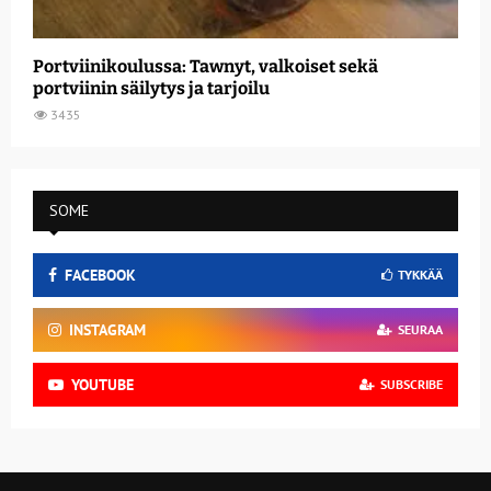
Portviinikoulussa: Tawnyt, valkoiset sekä
portviinin säilytys ja tarjoilu
3435
SOME
FACEBOOK
TYKKÄÄ
INSTAGRAM
SEURAA
YOUTUBE
SUBSCRIBE