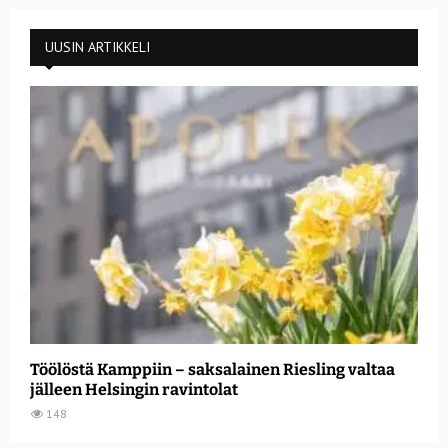
UUSIN ARTIKKELI
Töölöstä Kamppiin – saksalainen Riesling valtaa
jälleen Helsingin ravintolat
148