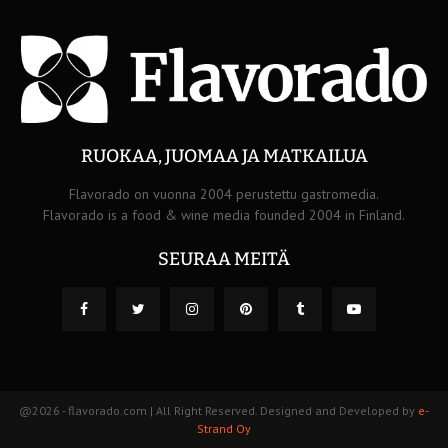
RUOKAA, JUOMAA JA MATKAILUA
Flavorado on vuonna 2004 perustettu gastromedia.
Flavorado is a food & wine media founded 2004 in Finland.
SEURAA MEITÄ
@2026 - flavorado.com | All Right Reserved. Designed and Developed by
e-
Strand Oy