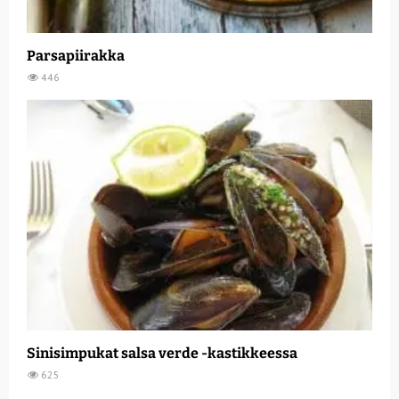
Parsapiirakka
446
Sinisimpukat salsa verde -kastikkeessa
625