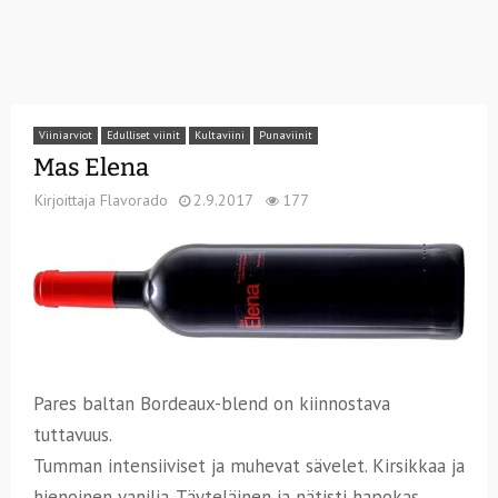
Viiniarviot
Edulliset viinit
Kultaviini
Punaviinit
Mas Elena
Kirjoittaja
Flavorado
2.9.2017
177
Pares baltan Bordeaux-blend on kiinnostava
tuttavuus.
Tumman intensiiviset ja muhevat sävelet. Kirsikkaa ja
hienoinen vanilja. Täyteläinen ja nätisti hapokas,