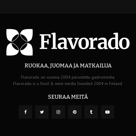
RUOKAA, JUOMAA JA MATKAILUA
Flavorado on vuonna 2004 perustettu gastromedia.
Flavorado is a food & wine media founded 2004 in Finland.
SEURAA MEITÄ