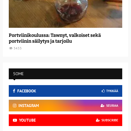
Portviinikoulussa: Tawnyt, valkoiset sekä
portviinin säilytys ja tarjoilu
3433
SOME
FACEBOOK
TYKKÄÄ
INSTAGRAM
SEURAA
YOUTUBE
SUBSCRIBE