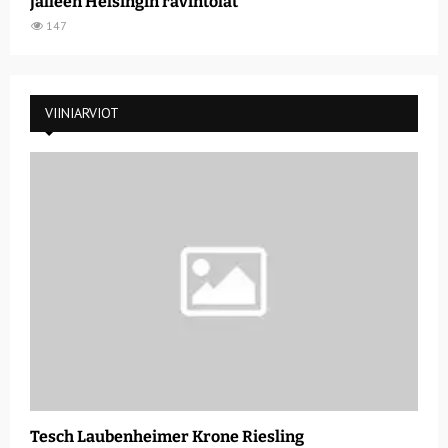
jälleen Helsingin ravintolat
147
VIINIARVIOT
Tesch Laubenheimer Krone Riesling