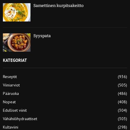
Samettinen kurpitsakeitto
Syyspata
KATEGORIAT
Reseptit
(936)
Viiniarviot
(505)
Pääruoka
(486)
Nopeat
(408)
Edulliset viinit
(304)
Vähähiilihydraattiset
(303)
Kultaviini
(298)