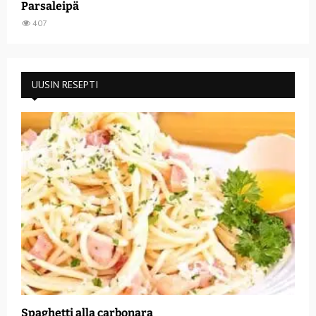
Parsaleipä
407
UUSIN RESEPTI
Spaghetti alla carbonara