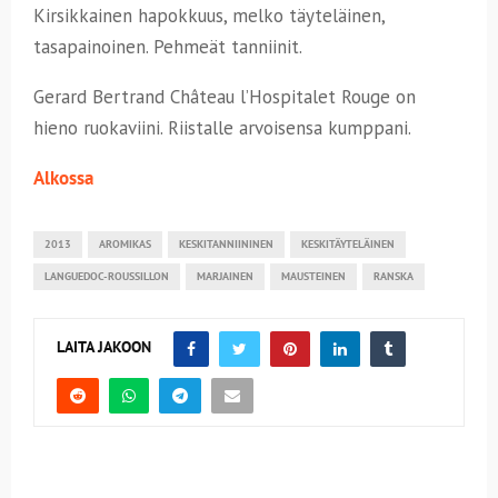
Kirsikkainen hapokkuus, melko täyteläinen,
tasapainoinen. Pehmeät tanniinit.
Gerard Bertrand Château l’Hospitalet Rouge on
hieno ruokaviini. Riistalle arvoisensa kumppani.
Alkossa
2013
AROMIKAS
KESKITANNIININEN
KESKITÄYTELÄINEN
LANGUEDOC-ROUSSILLON
MARJAINEN
MAUSTEINEN
RANSKA
LAITA JAKOON