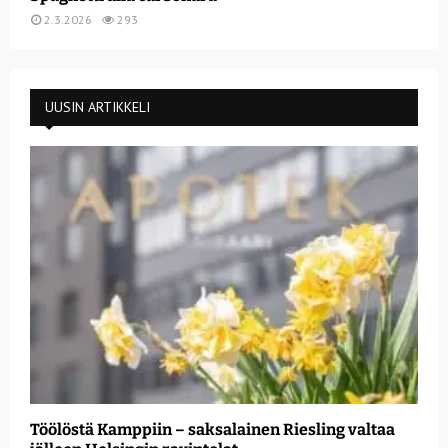
2.3.2026
293
UUSIN ARTIKKELI
Töölöstä Kamppiin – saksalainen Riesling valtaa