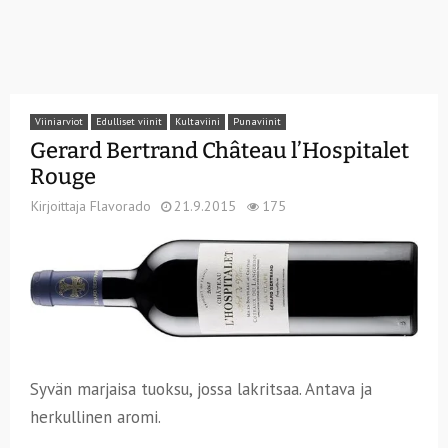
Viiniarviot
Edulliset viinit
Kultaviini
Punaviinit
Gerard Bertrand Château l’Hospitalet
Rouge
Kirjoittaja
Flavorado
21.9.2015
175
Syvän marjaisa tuoksu, jossa lakritsaa. Antava ja
herkullinen aromi.