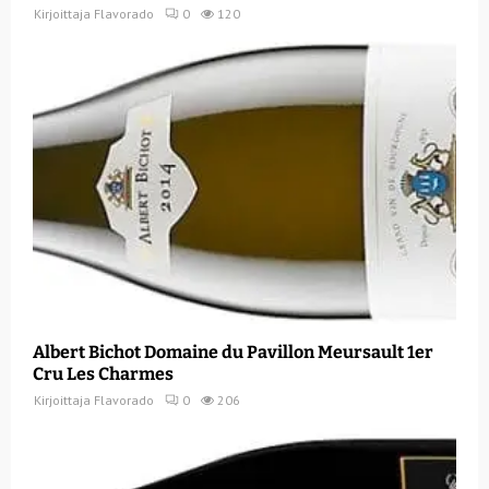
Kirjoittaja
Flavorado
0
120
Albert Bichot Domaine du Pavillon Meursault 1er
Cru Les Charmes
Kirjoittaja
Flavorado
0
206