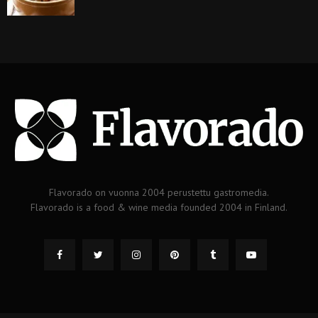
Flavorado on vuonna 2004 perustettu gastromedia.
Flavorado is a food & wine media founded 2004 in Finland.