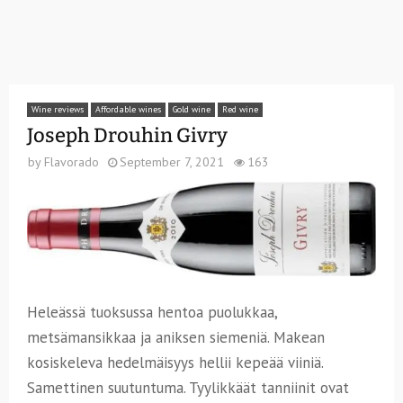
Wine reviews
Affordable wines
Gold wine
Red wine
Joseph Drouhin Givry
by
Flavorado
September 7, 2021
163
Heleässä tuoksussa hentoa puolukkaa,
metsämansikkaa ja aniksen siemeniä. Makean
kosiskeleva hedelmäisyys hellii kepeää viiniä.
Samettinen suutuntuma. Tyylikkäät tanniinit ovat