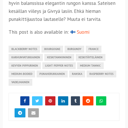
hyvin balanssissa elegantin rungon kanssa. Sateisen
kesäillan viileys ja Givryä lasiin. Ehkä hieman
punakittijuustoa lautaselle? Muuta ei tarvita.
This post is also available in:
Suomi
BLACKBERRY NOTES
BOURGOGNE
BURGUNDY
FRANCE
KARHUNVATUKKAINEN
KESKITANNIININEN
KESKITÄYTELÄINEN
KEVYEN PIPPURINEN
LIGHT PEPPER NOTES
MEDIUM TANNIC
MEDIUM-BODIED
PUNAHERUKKAINEN
RANSKA
RASPBERRY NOTES
VADELMAINEN