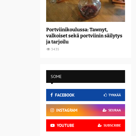
Portviinikoulussa: Tawnyt,
valkoiset sekä portviinin säilytys
ja tarjoilu
3435
SOME
FACEBOOK
TYKKÄÄ
INSTAGRAM
SEURAA
YOUTUBE
SUBSCRIBE