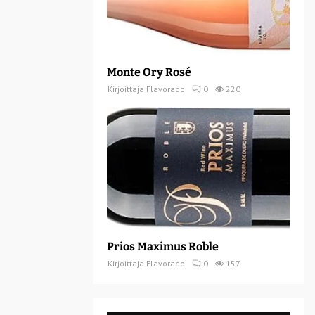
Monte Ory Rosé
Kirjoittaja
Flavorado
0
220
Prios Maximus Roble
Kirjoittaja
Flavorado
0
157