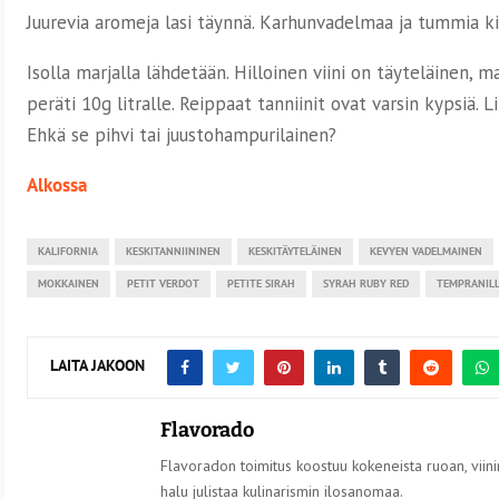
Juurevia aromeja lasi täynnä. Karhunvadelmaa ja tummia kirs
Isolla marjalla lähdetään. Hilloinen viini on täyteläinen, m
peräti 10g litralle. Reippaat tanniinit ovat varsin kypsiä. L
Ehkä se pihvi tai juustohampurilainen?
Alkossa
KALIFORNIA
KESKITANNIININEN
KESKITÄYTELÄINEN
KEVYEN VADELMAINEN
MOKKAINEN
PETIT VERDOT
PETITE SIRAH
SYRAH RUBY RED
TEMPRANIL
LAITA JAKOON
Flavorado
Flavoradon toimitus koostuu kokeneista ruoan, viinin
halu julistaa kulinarismin ilosanomaa.