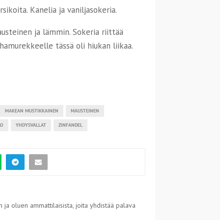
ikoita. Kanelia ja vaniljasokeria.
austeinen ja lämmin. Sokeria riittää
ihamurekkeelle tässä oli hiukan liikaa.
MAKEAN MUSTIKKAINEN
MAUSTEINEN
LO
YHDYSVALLAT
ZINFANDEL
 ja oluen ammattilaisista, joita yhdistää palava