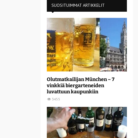
SUOSITUIMMAT ARTIKKELIT
Olutmatkailijan München – 7
vinkkiä biergarteneiden
luvattuun kaupunkiin
3455