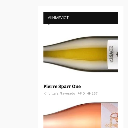
VIINIARVIOT
Pierre Sparr One
Kirjoittaja
Flavorado
0
137