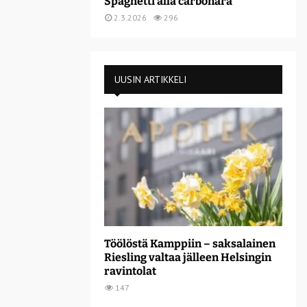
Spaghetti alla carbonara
2.3.2026
296
UUSIN ARTIKKELI
Töölöstä Kamppiin – saksalainen
Riesling valtaa jälleen Helsingin
ravintolat
147