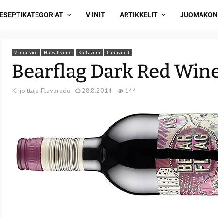
ESEPTIKATEGORIAT
VIINIT
ARTIKKELIT
JUOMAKON
Viiniarviot
Halvat viinit
Kultaviini
Punaviinit
Bearflag Dark Red Win
Kirjoittaja
Flavorado
28.8.2014
144