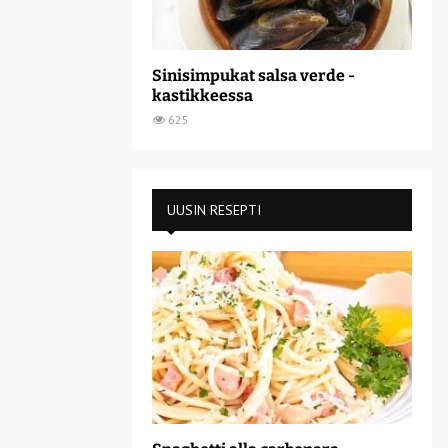
Sinisimpukat salsa verde -
kastikkeessa
625
UUSIN RESEPTI