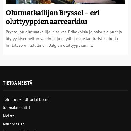
Olutmatkailijan Bryssel – eri
oluttyyppien aarrearkku
Bryssel on olutmatkailijalle taivas. Erikokoisia ja näköisiä pubeja
löytyy kivenheiton välein ja jopa ydinkeskustan turistikaduilla
hintataso on edullinen. Belgian oluttyyppien......
TIETOA MEISTÄ
Toimitus – Editorial board
Juomakonsultti
Meistä
Mainostajat