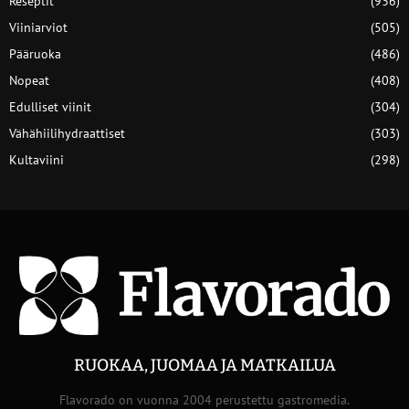
Reseptit
(936)
Viiniarviot
(505)
Pääruoka
(486)
Nopeat
(408)
Edulliset viinit
(304)
Vähähiilihydraattiset
(303)
Kultaviini
(298)
RUOKAA, JUOMAA JA MATKAILUA
Flavorado on vuonna 2004 perustettu gastromedia.