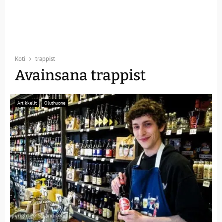
Koti
trappist
Avainsana trappist
Artikkelit
Oluthuone