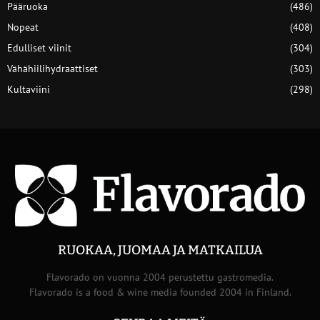
Pääruoka
(486)
Nopeat
(408)
Edulliset viinit
(304)
Vähähiilihydraattiset
(303)
Kultaviini
(298)
RUOKAA, JUOMAA JA MATKAILUA
Flavorado on vuonna 2004 perustettu gastromedia.
Flavorado is a food & wine media founded 2004 in Finland.