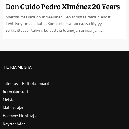
Don Guido Pedro Ximénez 20 Years
Sherryn maailma on ihmeellinen. Sen todistaa tämä hienosti
kehittynyt musta kulta. Kompleksissa tuoksussa löytyy
seikkailtavaa. Kahvia, kuivattuja luumuja, rusinaa ja......
TIETOA MEISTÄ
Toimitus – Editorial board
Juomakonsultti
Meistä
Mainostajat
Haemme kirjoittajia
Käyttöehdot