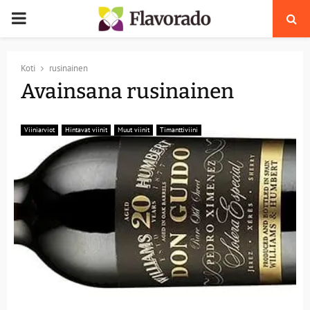
PRIMARY
MENU
Koti
rusinainen
Avainsana rusinainen
Viiniarviot
Hintavat viinit
Muut viinit
Timanttiviini