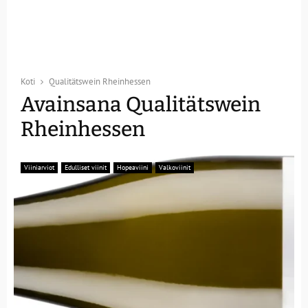
Koti
Qualitätswein Rheinhessen
Avainsana Qualitätswein
Rheinhessen
Viiniarviot
Edulliset viinit
Hopeaviini
Valkoviinit