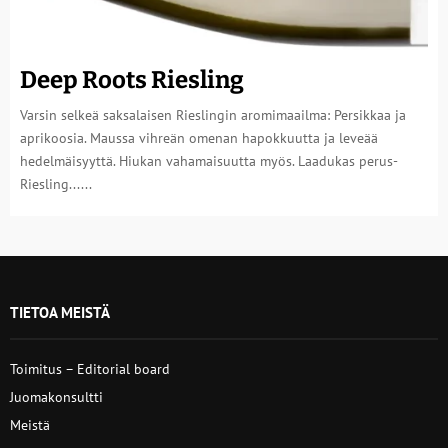
Deep Roots Riesling
Varsin selkeä saksalaisen Rieslingin aromimaailma: Persikkaa ja
aprikoosia. Maussa vihreän omenan hapokkuutta ja leveää
hedelmäisyyttä. Hiukan vahamaisuutta myös. Laadukas perus-
Riesling......
TIETOA MEISTÄ
Toimitus – Editorial board
Juomakonsultti
Meistä