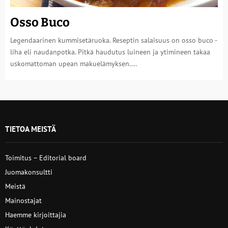
Osso Buco
Legendaarinen kummisetäruoka. Reseptin salaisuus on osso buco -
liha eli naudanpotka. Pitkä haudutus luineen ja ytimineen takaa
uskomattoman upean makuelämyksen....
TIETOA MEISTÄ
Toimitus – Editorial board
Juomakonsultti
Meistä
Mainostajat
Haemme kirjoittajia