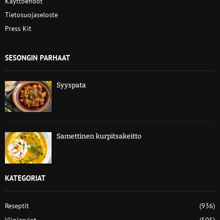
Käyttöehdot
Tietosuojaseloste
Press Kit
SESONGIN PARHAAT
Syyspata
Samettinen kurpitsakeitto
KATEGORIAT
Reseptit
(936)
Viiniarviot
(505)