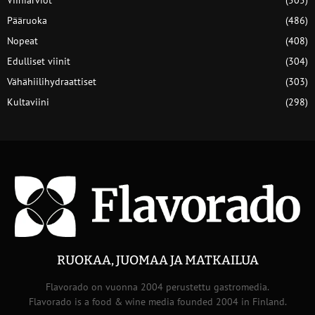
Pääruoka
(486)
Nopeat
(408)
Edulliset viinit
(304)
Vähähiilihydraattiset
(303)
Kultaviini
(298)
RUOKAA, JUOMAA JA MATKAILUA
Flavorado on vuonna 2004 perustettu gastromedia.
Flavorado is a food & wine media founded 2004 in Finland.