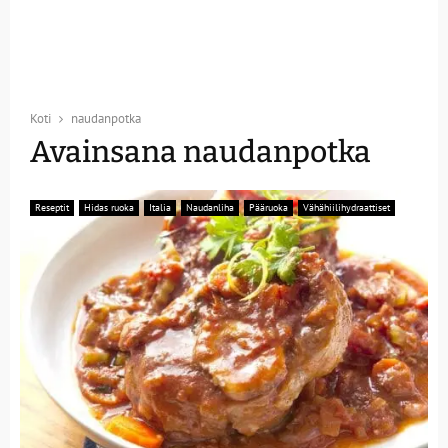
Koti
naudanpotka
Avainsana naudanpotka
Reseptit
Hidas ruoka
Italia
Naudanliha
Pääruoka
Vähähiilihydraattiset