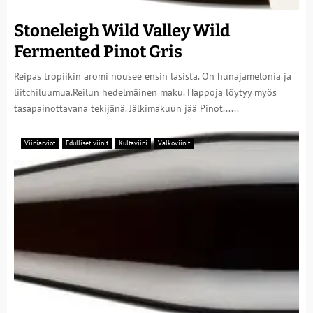
Stoneleigh Wild Valley Wild
Fermented Pinot Gris
Reipas tropiikin aromi nousee ensin lasista. On hunajamelonia ja
liitchiluumua.Reilun hedelmäinen maku. Happoja löytyy myös
tasapainottavana tekijänä. Jälkimakuun jää Pinot......
Viiniarviot
Edulliset viinit
Kultaviini
Valkoviinit