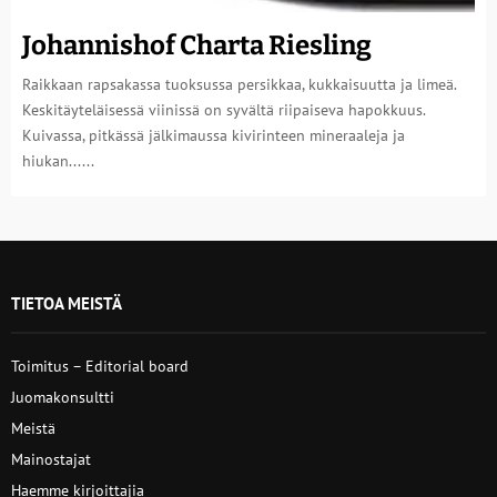
Johannishof Charta Riesling
Raikkaan rapsakassa tuoksussa persikkaa, kukkaisuutta ja limeä.
Keskitäyteläisessä viinissä on syvältä riipaiseva hapokkuus.
Kuivassa, pitkässä jälkimaussa kivirinteen mineraaleja ja
hiukan......
TIETOA MEISTÄ
Toimitus – Editorial board
Juomakonsultti
Meistä
Mainostajat
Haemme kirjoittajia