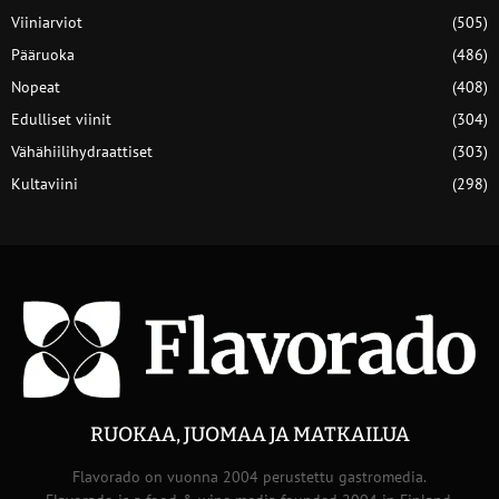
Viiniarviot
(505)
Pääruoka
(486)
Nopeat
(408)
Edulliset viinit
(304)
Vähähiilihydraattiset
(303)
Kultaviini
(298)
RUOKAA, JUOMAA JA MATKAILUA
Flavorado on vuonna 2004 perustettu gastromedia.