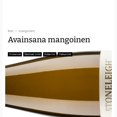
Koti
mangoinen
Avainsana mangoinen
Viiniarviot
Edulliset viinit
Kultaviini
Valkoviinit