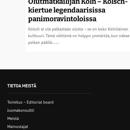
Olutmatkailijan Köln – Kölsch-
kiertue legendaarisissa
panimoravintoloissa
Kölsch ei ole pelkästään olutta – se on koko Kölniläinen
kulttuuri. Tämä väittämä on helppo ymmärtää, kun näkee
paikan päällä......
TIETOA MEISTÄ
Toimitus – Editorial board
Juomakonsultti
Meistä
Mainostajat