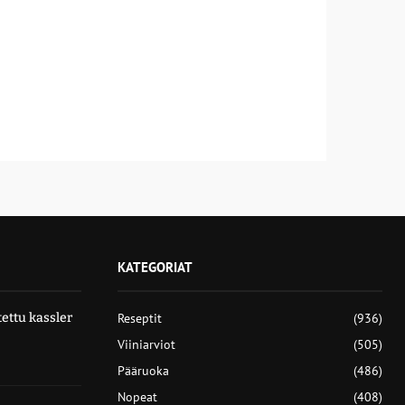
KATEGORIAT
ettu kassler
Reseptit
(936)
Viiniarviot
(505)
Pääruoka
(486)
Nopeat
(408)