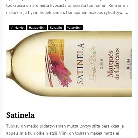
tuoksussa on aromeita kypsästä omenasta luumuihin. Runsas on
makukin ja hyvin hedelmäinen. Hunajainen makeus ryhdittyy......
Viiniarviot
Halvat viinit
Kultaviini
Valkoviinit
Satinela
Tuoksu on melko pidättyväinen mutta löytyy siitä persikkaa ja
appelsiinia kun oikein etsii. Viini on tosiaan makea mutta ei