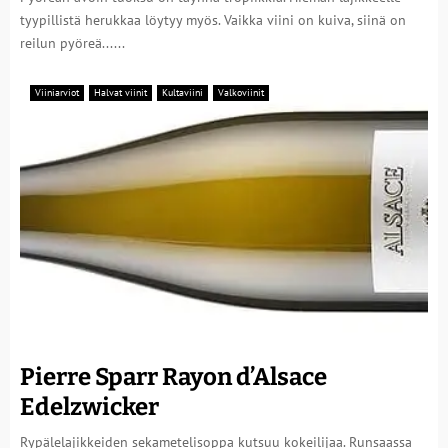
tyypillistä herukkaa löytyy myös. Vaikka viini on kuiva, siinä on
reilun pyöreä......
Viiniarviot
Halvat viinit
Kultaviini
Valkoviinit
Pierre Sparr Rayon d’Alsace
Edelzwicker
Rypälelajikkeiden sekametelisoppa kutsuu kokeilijaa. Runsaassa