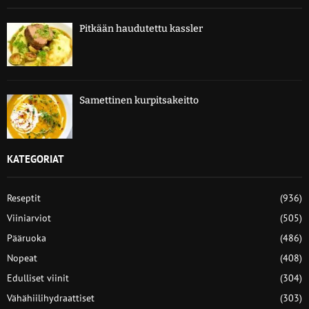
Pitkään haudutettu kassler
Samettinen kurpitsakeitto
KATEGORIAT
Reseptit
(936)
Viiniarviot
(505)
Pääruoka
(486)
Nopeat
(408)
Edulliset viinit
(304)
Vähähiilihydraattiset
(303)