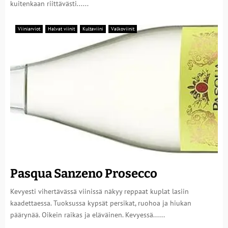
kuitenkaan riittävästi......
Viiniarviot
Halvat viinit
Kultaviini
Valkoviinit
Pasqua Sanzeno Prosecco
Kevyesti vihertävässä viinissä näkyy reppaat kuplat lasiin
kaadettaessa. Tuoksussa kypsät persikat, ruohoa ja hiukan
päärynää. Oikein raikas ja eläväinen. Kevyessä......