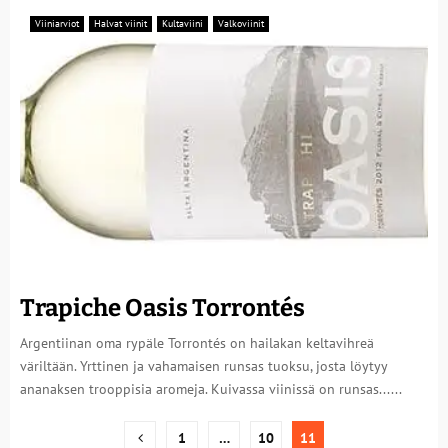
Viiniarviot
Halvat viinit
Kultaviini
Valkoviinit
Trapiche Oasis Torrontés
Argentiinan oma rypäle Torrontés on hailakan keltavihreä
väriltään. Yrttinen ja vahamaisen runsas tuoksu, josta löytyy
ananaksen trooppisia aromeja. Kuivassa viinissä on runsas......
Artikkelien
1
…
10
11