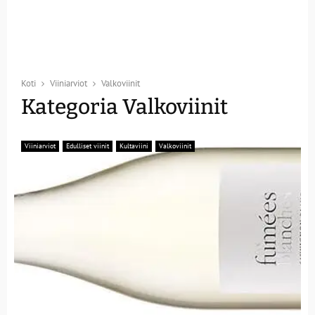
Koti
Viiniarviot
Valkoviinit
Kategoria Valkoviinit
Viiniarviot
Edulliset viinit
Kultaviini
Valkoviinit