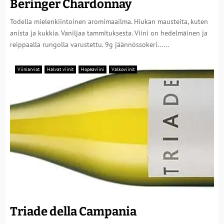
Beringer Chardonnay
Todella mielenkiintoinen aromimaailma. Hiukan mausteita, kuten
anista ja kukkia. Vaniljaa tammituksesta. Viini on hedelmäinen ja
reippaalla rungolla varustettu. 9g jäännössokeri......
Viiniarviot
Halvat viinit
Hopeaviini
Valkoviinit
Triade della Campania