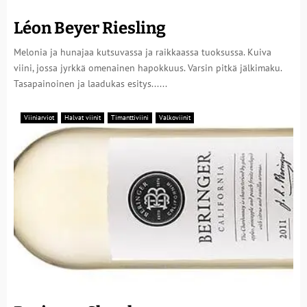
Léon Beyer Riesling
Melonia ja hunajaa kutsuvassa ja raikkaassa tuoksussa. Kuiva
viini, jossa jyrkkä omenainen hapokkuus. Varsin pitkä jälkimaku.
Tasapainoinen ja laadukas esitys......
Viiniarviot
Halvat viinit
Timanttiviini
Valkoviinit