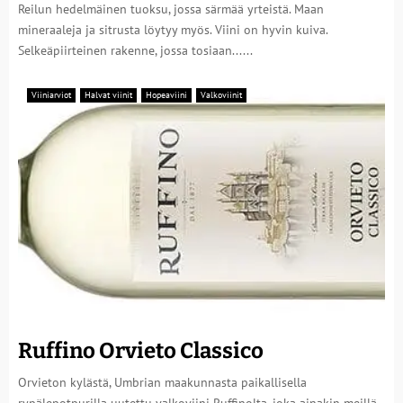
Reilun hedelmäinen tuoksu, jossa särmää yrteistä. Maan
mineraaleja ja sitrusta löytyy myös. Viini on hyvin kuiva.
Selkeäpiirteinen rakenne, jossa tosiaan......
Viiniarviot
Halvat viinit
Hopeaviini
Valkoviinit
Ruffino Orvieto Classico
Orvieton kylästä, Umbrian maakunnasta paikallisella