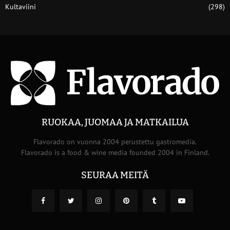
Kultaviini
(298)
RUOKAA, JUOMAA JA MATKAILUA
Flavorado on vuonna 2004 perustettu gastromedia.
Flavorado is a food & wine media founded 2004 in Finland.
SEURAA MEITÄ