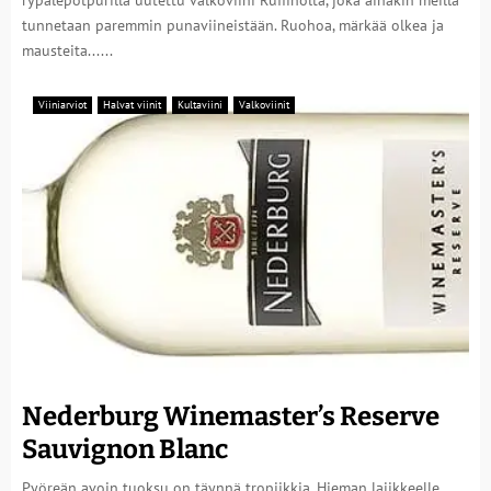
rypälepotpurilla uutettu valkoviini Ruffinolta, joka ainakin meillä
tunnetaan paremmin punaviineistään. Ruohoa, märkää olkea ja
mausteita......
Viiniarviot
Halvat viinit
Kultaviini
Valkoviinit
Nederburg Winemaster’s Reserve
Sauvignon Blanc
Pyöreän avoin tuoksu on täynnä tropiikkia. Hieman lajikkeelle