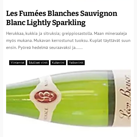
Les Fumées Blanches Sauvignon
Blanc Lightly Sparkling
Herukkaa, kukkia ja sitruksia; greippiosastolla. Maan mineraaleja
myös mukana. Mukavan kerrostunut tuoksu. Kuplat täyttävät suun
ensin. Pyöreä hedelmä seuraavaksi ja......
Viiniarviot
Edulliset viinit
Kultaviini
Valkoviinit